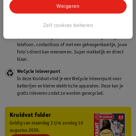
Kruidvat is een gecertificeerd drogist. Dit betekent dat je
Weigeren
deskundig advies krijgt over medicijn gebruik. In de
winkel én online!
Zelf cookies beheren
Kruidvat fotokiosk
In de winkel vind je een fotokiosk waarmee je met je
telefoon, contactloos of met een geheugenkaartje, jouw
foto’s direct kan meenemen. Super makkelijk en direct
klaar.
WeCycle inleverpunt
In deze Kruidvat vind je een WeCycle inleverpunt voor
batterijen en kleine elektrische apparaten. Deze kan je
gratis inleveren zodat ze worden gerecycled.
Kruidvat folder
Geldig van maandag 3 t/m zondag 16
augustus 2026.