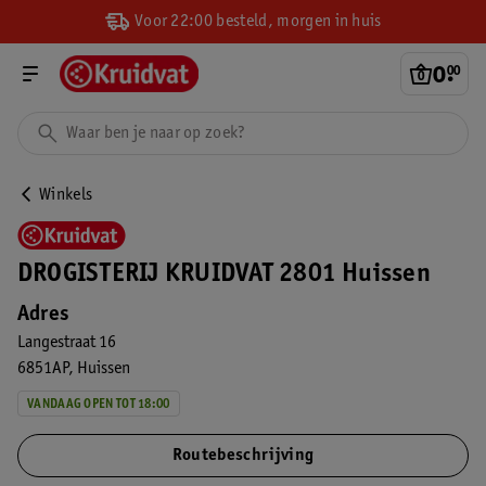
Voor 22:00 besteld, morgen in huis
0
.
00
Winkels
DROGISTERIJ KRUIDVAT 2801 Huissen
Adres
Langestraat 16
6851AP
Huissen
VANDAAG OPEN TOT 18:00
Routebeschrijving