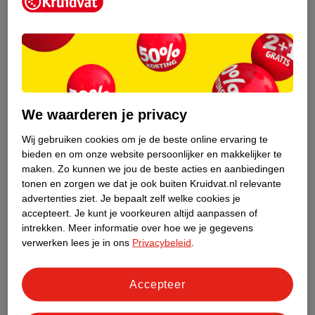
Kruidvat is een erkend specialist in
zelfzorg, ook online. Wat je
gezondheidsvraag ook is, stel hem aan
We waarderen je privacy
ons!
Wij gebruiken cookies om je de beste online ervaring te
Stel je gezondheidsvraag
bieden en om onze website persoonlijker en makkelijker te
maken.
Zo kunnen we jou de beste acties en aanbiedingen
tonen en zorgen we dat je ook buiten Kruidvat.nl relevante
advertenties ziet.
Je bepaalt zelf welke cookies je
Ook in deze winkel
accepteert.
Je kunt je voorkeuren altijd aanpassen of
intrekken.
Meer informatie over hoe we je gegevens
Kruidvat.nl ophaalpunt
verwerken lees je in ons
Privacybeleid
.
Laat je bestelling snel en gemakkelijk bezorgen in de
winkel. Zo hoef je niet thuis te blijven voor de Kruidvat
bestelling!
Accepteer
Gecertificeerd drogist