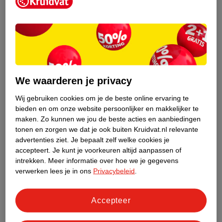
Kruidvat is een erkend specialist in
zelfzorg, ook online. Wat je
gezondheidsvraag ook is, stel hem aan
We waarderen je privacy
ons!
Wij gebruiken cookies om je de beste online ervaring te
Stel je gezondheidsvraag
bieden en om onze website persoonlijker en makkelijker te
maken.
Zo kunnen we jou de beste acties en aanbiedingen
tonen en zorgen we dat je ook buiten Kruidvat.nl relevante
advertenties ziet.
Je bepaalt zelf welke cookies je
Ook in deze winkel
accepteert.
Je kunt je voorkeuren altijd aanpassen of
intrekken.
Meer informatie over hoe we je gegevens
Kruidvat.nl ophaalpunt
verwerken lees je in ons
Privacybeleid
.
Laat je bestelling snel en gemakkelijk bezorgen in de
winkel. Zo hoef je niet thuis te blijven voor de Kruidvat
bestelling!
Accepteer
Gecertificeerd drogist