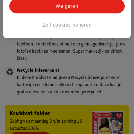
Kruidvat is een gecertificeerd drogist. Dit betekent dat je
Weigeren
deskundig advies krijgt over medicijn gebruik. In de
winkel én online!
Zelf cookies beheren
Kruidvat fotokiosk
In de winkel vind je een fotokiosk waarmee je met je
telefoon, contactloos of met een geheugenkaartje, jouw
foto’s direct kan meenemen. Super makkelijk en direct
klaar.
WeCycle inleverpunt
In deze Kruidvat vind je een WeCycle inleverpunt voor
batterijen en kleine elektrische apparaten. Deze kan je
gratis inleveren zodat ze worden gerecycled.
Kruidvat folder
Geldig van maandag 3 t/m zondag 16
augustus 2026.