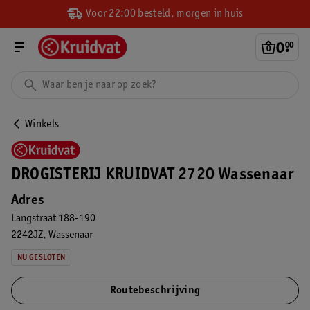
Voor 22:00 besteld, morgen in huis
0
.
00
Winkels
DROGISTERIJ KRUIDVAT 2720 Wassenaar
Adres
Langstraat 188-190
2242JZ
Wassenaar
NU GESLOTEN
Routebeschrijving