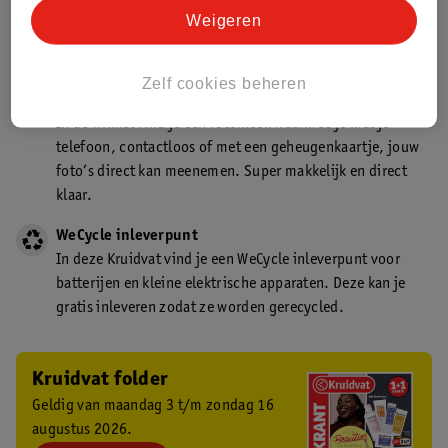
Kruidvat is een gecertificeerd drogist. Dit betekent dat je
Weigeren
deskundig advies krijgt over medicijn gebruik. In de
winkel én online!
Zelf cookies beheren
Kruidvat fotokiosk
In de winkel vind je een fotokiosk waarmee je met je
telefoon, contactloos of met een geheugenkaartje, jouw
foto’s direct kan meenemen. Super makkelijk en direct
klaar.
WeCycle inleverpunt
In deze Kruidvat vind je een WeCycle inleverpunt voor
batterijen en kleine elektrische apparaten. Deze kan je
gratis inleveren zodat ze worden gerecycled.
Kruidvat folder
Geldig van maandag 3 t/m zondag 16
augustus 2026.