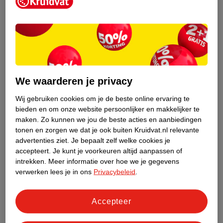
Kruidvat is een erkend specialist in
zelfzorg, ook online. Wat je
gezondheidsvraag ook is, stel hem aan
We waarderen je privacy
ons!
Wij gebruiken cookies om je de beste online ervaring te
Stel je gezondheidsvraag
bieden en om onze website persoonlijker en makkelijker te
maken.
Zo kunnen we jou de beste acties en aanbiedingen
tonen en zorgen we dat je ook buiten Kruidvat.nl relevante
advertenties ziet.
Je bepaalt zelf welke cookies je
Ook in deze winkel
accepteert.
Je kunt je voorkeuren altijd aanpassen of
intrekken.
Meer informatie over hoe we je gegevens
Kruidvat.nl ophaalpunt
verwerken lees je in ons
Privacybeleid
.
Laat je bestelling snel en gemakkelijk bezorgen in de
winkel. Zo hoef je niet thuis te blijven voor de Kruidvat
bestelling!
Accepteer
Gecertificeerd drogist