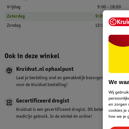
Vrijdag
9:00 - 18:00
Zaterdag
9:00 - 17:30
Zondag
12:00 - 17:30
Ook in deze winkel
Kruidvat.nl ophaalpunt
Laat je bestelling snel en gemakkelijk bezorgen in de winkel. Z
We waa
voor de Kruidvat bestelling!
Wij gebrui
persoonlijk
Gecertificeerd drogist
en zorgen w
Kruidvat is een gecertificeerd drogist. Dit betekent dat je de
cookies je 
hoe we je 
medicijn gebruik. In de winkel én online!