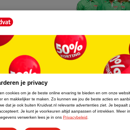
Kruidvat fotokiosk
o hoef je niet thuis te blijven
In de winkel vind je een f
rderen je privacy
geheugenkaartje, jouw fot
ken cookies om je de beste online ervaring te bieden en om onze websi
er en makkelijker te maken.
Zo kunnen we jou de beste acties en aanb
WeCycle inleverpun
e dat je ook buiten Kruidvat.nl relevante advertenties ziet.
Je bepaalt 
skundig advies krijgt over
In deze Kruidvat vind je e
accepteert.
Je kunt je voorkeuren altijd aanpassen of intrekken.
Meer in
gegevens verwerken lees je in ons
Privacybeleid
.
apparaten. Deze kan je gr