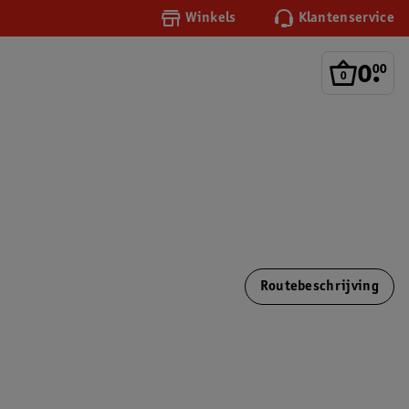
Winkels
Klantenservice
0
.
00
Routebeschrijving