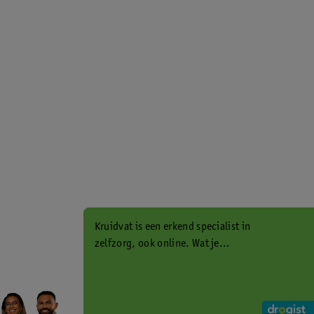
Kruidvat is een erkend specialist in
zelfzorg, ook online. Wat je
gezondheidsvraag ook is, stel hem
aan ons!