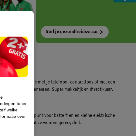
Stel je gezondheidsvraag
otokiosk waarmee je met je telefoon, contactloos of met een
o’s direct kan meenemen. Super makkelijk en direct klaar.
te
iedingen tonen
t
zelf welke
en WeCycle inleverpunt voor batterijen en kleine elektrische
formatie over
atis inleveren zodat ze worden gerecycled.