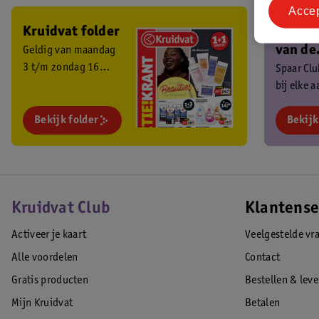
Acce
Kruidvat folder
Ben je 
van de
Geldig van maandag
3 t/m zondag 16
Kruidv
Spaar Cl
augustus 2026.
bij elke 
Club?
en ontva
Bekijk folder
exclusiev
Bekijk
Kruidvat Club
Klantense
Activeer je kaart
Veelgestelde vr
Alle voordelen
Contact
Gratis producten
Bestellen & lev
Mijn Kruidvat
Betalen