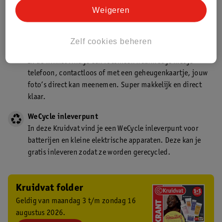
Kruidvat is een gecertificeerd drogist. Dit betekent dat je
Weigeren
deskundig advies krijgt over medicijn gebruik. In de
winkel én online!
Zelf cookies beheren
Kruidvat fotokiosk
In de winkel vind je een fotokiosk waarmee je met je
telefoon, contactloos of met een geheugenkaartje, jouw
foto’s direct kan meenemen. Super makkelijk en direct
klaar.
WeCycle inleverpunt
In deze Kruidvat vind je een WeCycle inleverpunt voor
batterijen en kleine elektrische apparaten. Deze kan je
gratis inleveren zodat ze worden gerecycled.
Kruidvat folder
Geldig van maandag 3 t/m zondag 16
augustus 2026.