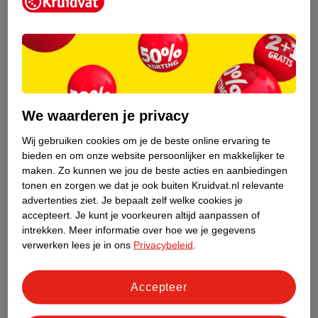
Kruidvat is een erkend specialist in
zelfzorg, ook online. Wat je
gezondheidsvraag ook is, stel hem aan
We waarderen je privacy
ons!
Wij gebruiken cookies om je de beste online ervaring te
Stel je gezondheidsvraag
bieden en om onze website persoonlijker en makkelijker te
maken.
Zo kunnen we jou de beste acties en aanbiedingen
tonen en zorgen we dat je ook buiten Kruidvat.nl relevante
advertenties ziet.
Je bepaalt zelf welke cookies je
Ook in deze winkel
accepteert.
Je kunt je voorkeuren altijd aanpassen of
intrekken.
Meer informatie over hoe we je gegevens
Kruidvat.nl ophaalpunt
verwerken lees je in ons
Privacybeleid
.
Laat je bestelling snel en gemakkelijk bezorgen in de
winkel. Zo hoef je niet thuis te blijven voor de Kruidvat
bestelling!
Accepteer
Gecertificeerd drogist