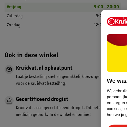
Vrijdag
9:00 - 20:00
Zaterdag
9:00 - 17:30
Zondag
12:00 - 17:00
Ook in deze winkel
Kruidvat.nl ophaalpunt
Laat je bestelling snel en gemakkelijk bezorgen in de winkel. Z
We waa
voor de Kruidvat bestelling!
Wij gebrui
persoonlijk
Gecertificeerd drogist
en zorgen w
Kruidvat is een gecertificeerd drogist. Dit betekent dat je de
cookies je 
hoe we je 
medicijn gebruik. In de winkel én online!