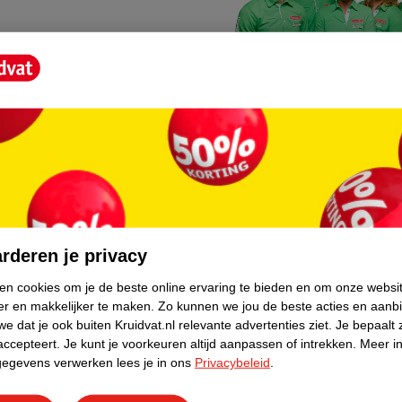
Kruidvat fotokiosk
o hoef je niet thuis te blijven
In de winkel vind je een f
rderen je privacy
geheugenkaartje, jouw fot
ken cookies om je de beste online ervaring te bieden en om onze websi
er en makkelijker te maken.
Zo kunnen we jou de beste acties en aanb
WeCycle inleverpun
e dat je ook buiten Kruidvat.nl relevante advertenties ziet.
Je bepaalt 
skundig advies krijgt over
In deze Kruidvat vind je e
accepteert.
Je kunt je voorkeuren altijd aanpassen of intrekken.
Meer in
gegevens verwerken lees je in ons
Privacybeleid
.
apparaten. Deze kan je gr