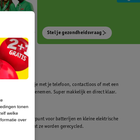
Stel je gezondheidsvraag
otokiosk waarmee je met je telefoon, contactloos of met een
o’s direct kan meenemen. Super makkelijk en direct klaar.
te
iedingen tonen
t
zelf welke
en WeCycle inleverpunt voor batterijen en kleine elektrische
formatie over
atis inleveren zodat ze worden gerecycled.