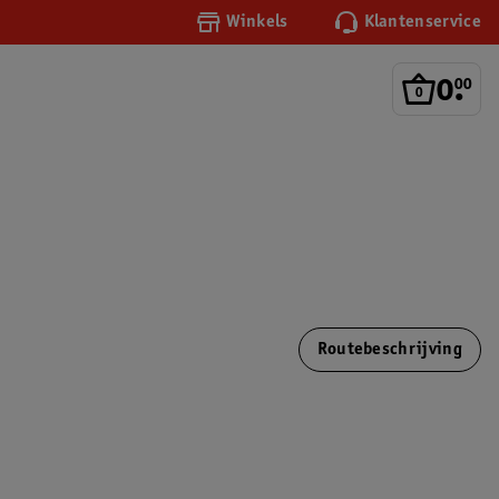
Winkels
Klantenservice
0
.
00
Routebeschrijving