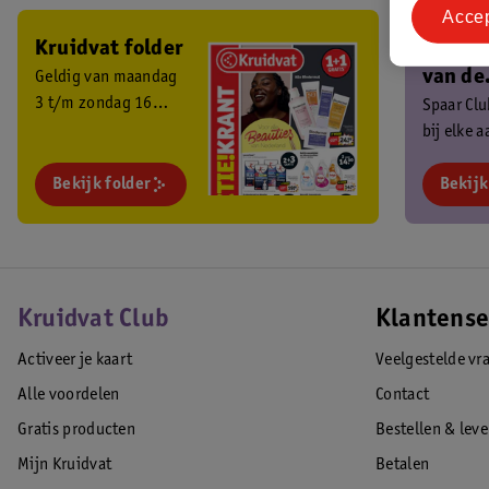
Acce
Kruidvat folder
Ben je 
van de
Geldig van maandag
3 t/m zondag 16
Kruidv
Spaar Cl
augustus 2026.
bij elke 
Club?
en ontva
Bekijk folder
exclusiev
Bekijk
Kruidvat Club
Klantense
Activeer je kaart
Veelgestelde vr
Alle voordelen
Contact
Gratis producten
Bestellen & lev
Mijn Kruidvat
Betalen