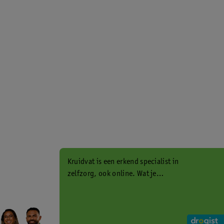
Kruidvat is een erkend specialist in
zelfzorg, ook online. Wat je
gezondheidsvraag ook is, stel hem
aan ons!