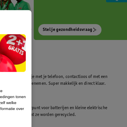
Stel je gezondheidsvraag
otokiosk waarmee je met je telefoon, contactloos of met een
o’s direct kan meenemen. Super makkelijk en direct klaar.
te
iedingen tonen
t
zelf welke
en WeCycle inleverpunt voor batterijen en kleine elektrische
formatie over
atis inleveren zodat ze worden gerecycled.