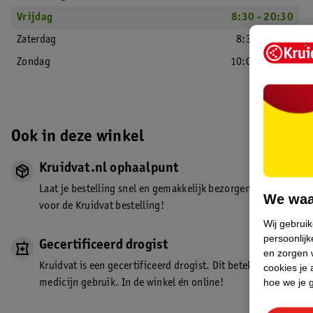
Vrijdag
8:30 - 20:30
Zaterdag
8:30 - 18:00
Zondag
10:00 - 17:00
Ook in deze winkel
Kruidvat.nl ophaalpunt
Laat je bestelling snel en gemakkelijk bezorgen in de winkel. Z
We waa
voor de Kruidvat bestelling!
Wij gebrui
persoonlijk
Gecertificeerd drogist
en zorgen w
Kruidvat is een gecertificeerd drogist. Dit betekent dat je de
cookies je 
hoe we je 
medicijn gebruik. In de winkel én online!