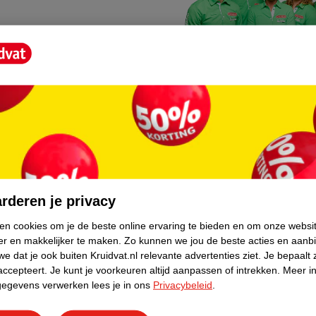
Kruidvat fotokiosk
o hoef je niet thuis te blijven
In de winkel vind je een f
rderen je privacy
geheugenkaartje, jouw fot
ken cookies om je de beste online ervaring te bieden en om onze websi
er en makkelijker te maken.
Zo kunnen we jou de beste acties en aanb
WeCycle inleverpun
e dat je ook buiten Kruidvat.nl relevante advertenties ziet.
Je bepaalt 
skundig advies krijgt over
In deze Kruidvat vind je e
accepteert.
Je kunt je voorkeuren altijd aanpassen of intrekken.
Meer in
gegevens verwerken lees je in ons
Privacybeleid
.
apparaten. Deze kan je gr