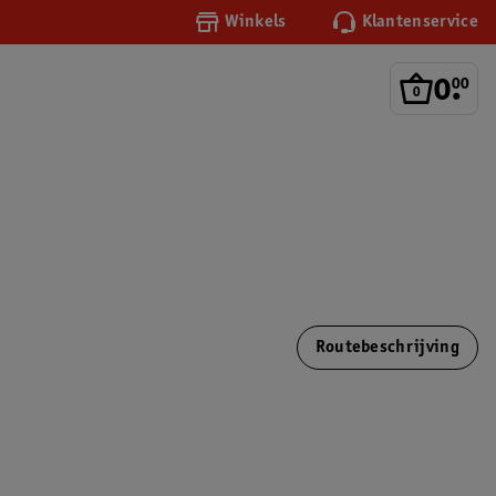
Winkels
Klantenservice
0
.
00
Routebeschrijving