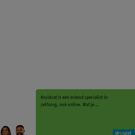
Kruidvat is een erkend specialist in
zelfzorg, ook online. Wat je
gezondheidsvraag ook is, stel hem
aan ons!