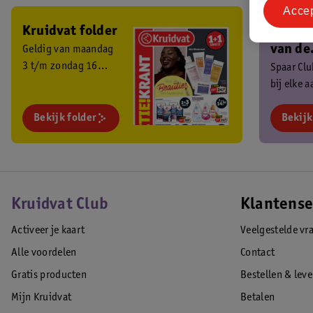
Acce
Kruidvat folder
Ben je 
van de
Geldig van maandag
3 t/m zondag 16
Kruidv
Spaar Cl
augustus 2026.
bij elke 
Club?
en ontva
Bekijk folder
exclusiev
Bekijk
Kruidvat Club
Klantense
Activeer je kaart
Veelgestelde vr
Alle voordelen
Contact
Gratis producten
Bestellen & lev
Mijn Kruidvat
Betalen