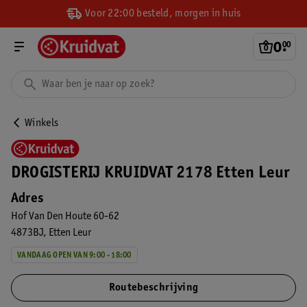
Voor 22:00 besteld, morgen in huis
0
.
00
Winkels
DROGISTERIJ KRUIDVAT 2178 Etten Leur
Adres
Hof Van Den Houte 60-62
4873BJ
Etten Leur
VANDAAG OPEN VAN 9:00 - 18:00
Routebeschrijving