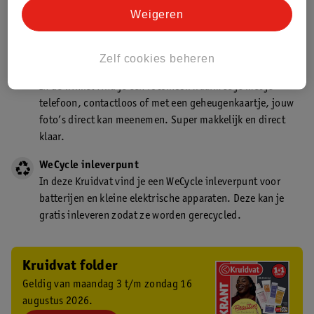
Kruidvat is een gecertificeerd drogist. Dit betekent dat je
Weigeren
deskundig advies krijgt over medicijn gebruik. In de
winkel én online!
Zelf cookies beheren
Kruidvat fotokiosk
In de winkel vind je een fotokiosk waarmee je met je
telefoon, contactloos of met een geheugenkaartje, jouw
foto’s direct kan meenemen. Super makkelijk en direct
klaar.
WeCycle inleverpunt
In deze Kruidvat vind je een WeCycle inleverpunt voor
batterijen en kleine elektrische apparaten. Deze kan je
gratis inleveren zodat ze worden gerecycled.
Kruidvat folder
Geldig van maandag 3 t/m zondag 16
augustus 2026.