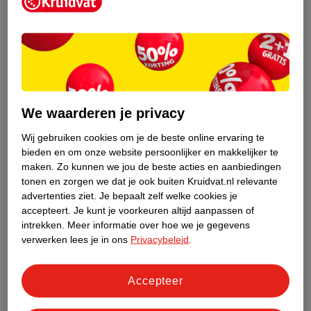
Kruidvat is een erkend specialist in
zelfzorg, ook online. Wat je
gezondheidsvraag ook is, stel hem aan
We waarderen je privacy
ons!
Wij gebruiken cookies om je de beste online ervaring te
Stel je gezondheidsvraag
bieden en om onze website persoonlijker en makkelijker te
maken.
Zo kunnen we jou de beste acties en aanbiedingen
tonen en zorgen we dat je ook buiten Kruidvat.nl relevante
advertenties ziet.
Je bepaalt zelf welke cookies je
Ook in deze winkel
accepteert.
Je kunt je voorkeuren altijd aanpassen of
intrekken.
Meer informatie over hoe we je gegevens
Kruidvat.nl ophaalpunt
verwerken lees je in ons
Privacybeleid
.
Laat je bestelling snel en gemakkelijk bezorgen in de
winkel. Zo hoef je niet thuis te blijven voor de Kruidvat
bestelling!
Accepteer
Gecertificeerd drogist