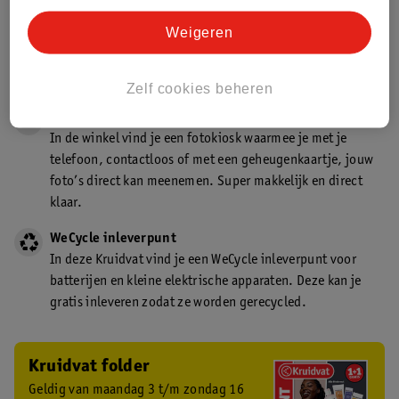
Gecertificeerd drogist
Weigeren
Kruidvat is een gecertificeerd drogist. Dit betekent dat je
deskundig advies krijgt over medicijn gebruik. In de
winkel én online!
Zelf cookies beheren
Kruidvat fotokiosk
In de winkel vind je een fotokiosk waarmee je met je
telefoon, contactloos of met een geheugenkaartje, jouw
foto’s direct kan meenemen. Super makkelijk en direct
klaar.
WeCycle inleverpunt
In deze Kruidvat vind je een WeCycle inleverpunt voor
batterijen en kleine elektrische apparaten. Deze kan je
gratis inleveren zodat ze worden gerecycled.
Kruidvat folder
Geldig van maandag 3 t/m zondag 16