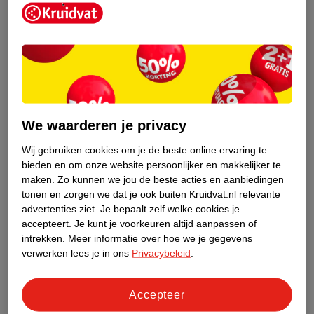
Kruidvat is een erkend specialist in
zelfzorg, ook online. Wat je
We waarderen je privacy
gezondheidsvraag ook is, stel hem aan
ons!
Wij gebruiken cookies om je de beste online ervaring te
bieden en om onze website persoonlijker en makkelijker te
Stel je gezondheidsvraag
maken.
Zo kunnen we jou de beste acties en aanbiedingen
tonen en zorgen we dat je ook buiten Kruidvat.nl relevante
advertenties ziet.
Je bepaalt zelf welke cookies je
accepteert.
Je kunt je voorkeuren altijd aanpassen of
Ook in deze winkel
intrekken.
Meer informatie over hoe we je gegevens
Kruidvat.nl ophaalpunt
verwerken lees je in ons
Privacybeleid
.
Laat je bestelling snel en gemakkelijk bezorgen in de
winkel. Zo hoef je niet thuis te blijven voor de Kruidvat
Accepteer
bestelling!