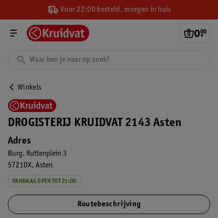
Voor 22:00 besteld, morgen in huis
0
.
00
Winkels
DROGISTERIJ KRUIDVAT 2143 Asten
Adres
Burg. Ruttenplein 3
5721DX
Asten
VANDAAG OPEN TOT 21:00
Routebeschrijving