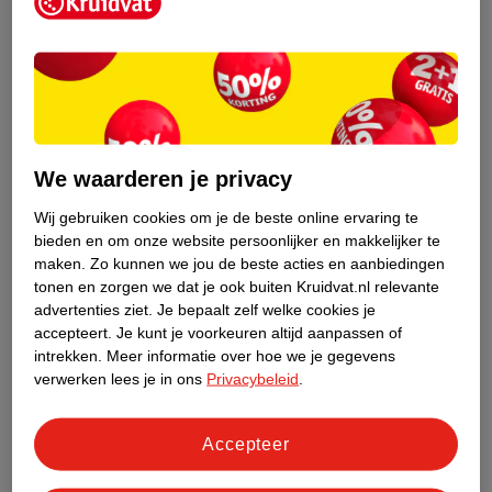
Kruidvat is een erkend specialist in
zelfzorg, ook online. Wat je
gezondheidsvraag ook is, stel hem aan
We waarderen je privacy
ons!
Wij gebruiken cookies om je de beste online ervaring te
Stel je gezondheidsvraag
bieden en om onze website persoonlijker en makkelijker te
maken.
Zo kunnen we jou de beste acties en aanbiedingen
tonen en zorgen we dat je ook buiten Kruidvat.nl relevante
advertenties ziet.
Je bepaalt zelf welke cookies je
Ook in deze winkel
accepteert.
Je kunt je voorkeuren altijd aanpassen of
intrekken.
Meer informatie over hoe we je gegevens
Kruidvat.nl ophaalpunt
verwerken lees je in ons
Privacybeleid
.
Laat je bestelling snel en gemakkelijk bezorgen in de
winkel. Zo hoef je niet thuis te blijven voor de Kruidvat
bestelling!
Accepteer
Gecertificeerd drogist