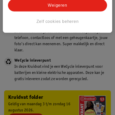
Kruidvat is een gecertificeerd drogist. Dit betekent dat je
Weigeren
deskundig advies krijgt over medicijn gebruik. In de
winkel én online!
Zelf cookies beheren
Kruidvat fotokiosk
In de winkel vind je een fotokiosk waarmee je met je
telefoon, contactloos of met een geheugenkaartje, jouw
foto’s direct kan meenemen. Super makkelijk en direct
klaar.
WeCycle inleverpunt
In deze Kruidvat vind je een WeCycle inleverpunt voor
batterijen en kleine elektrische apparaten. Deze kan je
gratis inleveren zodat ze worden gerecycled.
Kruidvat folder
Geldig van maandag 3 t/m zondag 16
augustus 2026.