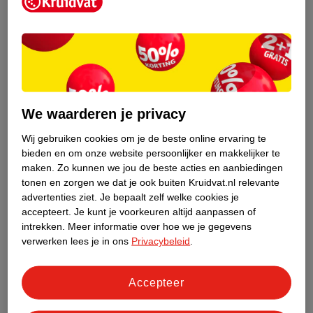
Kruidvat is een erkend specialist in
zelfzorg, ook online. Wat je
gezondheidsvraag ook is, stel hem aan
We waarderen je privacy
ons!
Wij gebruiken cookies om je de beste online ervaring te
Stel je gezondheidsvraag
bieden en om onze website persoonlijker en makkelijker te
maken.
Zo kunnen we jou de beste acties en aanbiedingen
tonen en zorgen we dat je ook buiten Kruidvat.nl relevante
advertenties ziet.
Je bepaalt zelf welke cookies je
Ook in deze winkel
accepteert.
Je kunt je voorkeuren altijd aanpassen of
intrekken.
Meer informatie over hoe we je gegevens
Kruidvat.nl ophaalpunt
verwerken lees je in ons
Privacybeleid
.
Laat je bestelling snel en gemakkelijk bezorgen in de
winkel. Zo hoef je niet thuis te blijven voor de Kruidvat
bestelling!
Accepteer
Gecertificeerd drogist