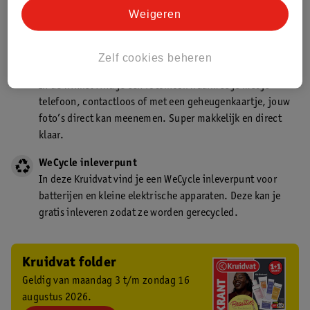
Kruidvat is een gecertificeerd drogist. Dit betekent dat je
Weigeren
deskundig advies krijgt over medicijn gebruik. In de
winkel én online!
Zelf cookies beheren
Kruidvat fotokiosk
In de winkel vind je een fotokiosk waarmee je met je
telefoon, contactloos of met een geheugenkaartje, jouw
foto’s direct kan meenemen. Super makkelijk en direct
klaar.
WeCycle inleverpunt
In deze Kruidvat vind je een WeCycle inleverpunt voor
batterijen en kleine elektrische apparaten. Deze kan je
gratis inleveren zodat ze worden gerecycled.
Kruidvat folder
Geldig van maandag 3 t/m zondag 16
augustus 2026.