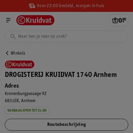
Voor 22:00 besteld, morgen in huis
0
.
00
Winkels
DROGISTERIJ KRUIDVAT 1740 Arnhem
Adres
Kronenburgpassage 92
6831ER
Arnhem
VANDAAG OPEN TOT 21:00
Routebeschrijving