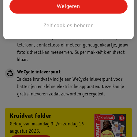
Kruidvat is een gecertificeerd drogist. Dit betekent dat je
Weigeren
deskundig advies krijgt over medicijn gebruik. In de
winkel én online!
Zelf cookies beheren
Kruidvat fotokiosk
In de winkel vind je een fotokiosk waarmee je met je
telefoon, contactloos of met een geheugenkaartje, jouw
foto’s direct kan meenemen. Super makkelijk en direct
klaar.
WeCycle inleverpunt
In deze Kruidvat vind je een WeCycle inleverpunt voor
batterijen en kleine elektrische apparaten. Deze kan je
gratis inleveren zodat ze worden gerecycled.
Kruidvat folder
Geldig van maandag 3 t/m zondag 16
augustus 2026.