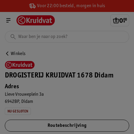
Voor 22:00 besteld, morgen in huis
0
.
00
Winkels
DROGISTERIJ KRUIDVAT 1678 Didam
Adres
Lieve Vrouweplein 3a
6942BP
Didam
NU GESLOTEN
Routebeschrijving