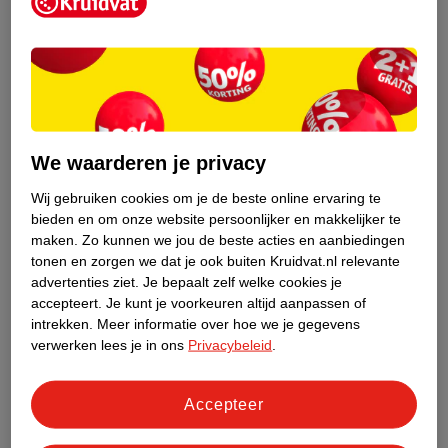
Kruidvat is een erkend specialist in
zelfzorg, ook online. Wat je
gezondheidsvraag ook is, stel hem aan
We waarderen je privacy
ons!
Wij gebruiken cookies om je de beste online ervaring te
Stel je gezondheidsvraag
bieden en om onze website persoonlijker en makkelijker te
maken.
Zo kunnen we jou de beste acties en aanbiedingen
tonen en zorgen we dat je ook buiten Kruidvat.nl relevante
advertenties ziet.
Je bepaalt zelf welke cookies je
Ook in deze winkel
accepteert.
Je kunt je voorkeuren altijd aanpassen of
intrekken.
Meer informatie over hoe we je gegevens
Kruidvat.nl ophaalpunt
verwerken lees je in ons
Privacybeleid
.
Laat je bestelling snel en gemakkelijk bezorgen in de
winkel. Zo hoef je niet thuis te blijven voor de Kruidvat
bestelling!
Accepteer
Gecertificeerd drogist