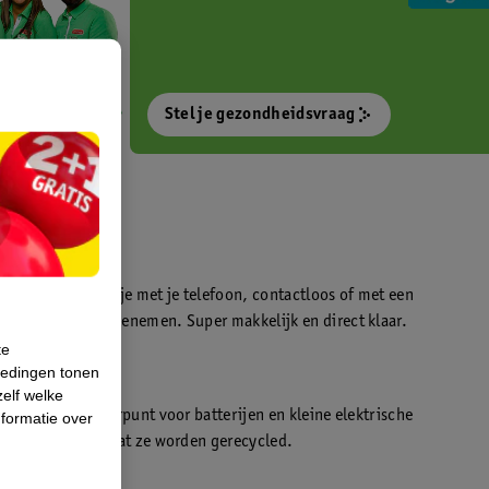
Stel je gezondheidsvraag
otokiosk waarmee je met je telefoon, contactloos of met een
o’s direct kan meenemen. Super makkelijk en direct klaar.
te
iedingen tonen
t
zelf welke
en WeCycle inleverpunt voor batterijen en kleine elektrische
formatie over
atis inleveren zodat ze worden gerecycled.