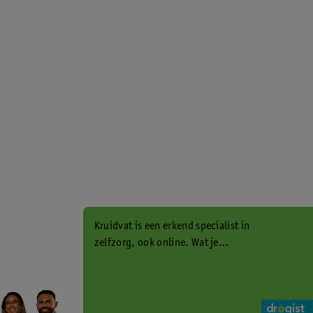
Kruidvat is een erkend specialist in
zelfzorg, ook online. Wat je
gezondheidsvraag ook is, stel hem
aan ons!