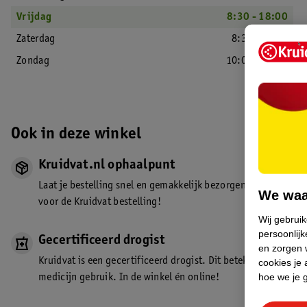
Vrijdag
8:30 - 18:00
Zaterdag
8:30 - 18:00
Zondag
10:00 - 17:00
Ook in deze winkel
Kruidvat.nl ophaalpunt
Laat je bestelling snel en gemakkelijk bezorgen in de winkel. Z
We waa
voor de Kruidvat bestelling!
Wij gebrui
persoonlijk
Gecertificeerd drogist
en zorgen w
Kruidvat is een gecertificeerd drogist. Dit betekent dat je de
cookies je 
hoe we je 
medicijn gebruik. In de winkel én online!