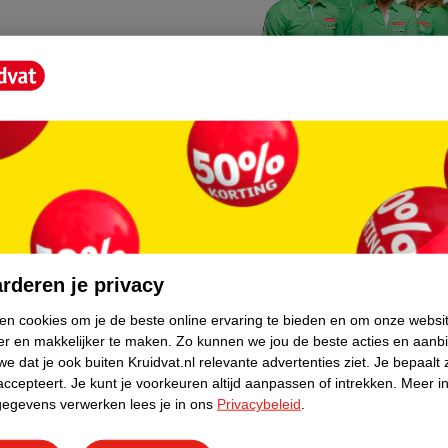
Kruidvat fotokiosk
o hoef je niet thuis te blijven
In de winkel vind je een f
rderen je privacy
geheugenkaartje, jouw fot
ken cookies om je de beste online ervaring te bieden en om onze websi
er en makkelijker te maken.
Zo kunnen we jou de beste acties en aanb
WeCycle inleverpun
e dat je ook buiten Kruidvat.nl relevante advertenties ziet.
Je bepaalt 
skundig advies krijgt over
In deze Kruidvat vind je e
accepteert.
Je kunt je voorkeuren altijd aanpassen of intrekken.
Meer in
gegevens verwerken lees je in ons
Privacybeleid
.
apparaten. Deze kan je gr