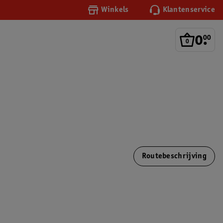
Winkels
Klantenservice
0
.
00
Routebeschrijving