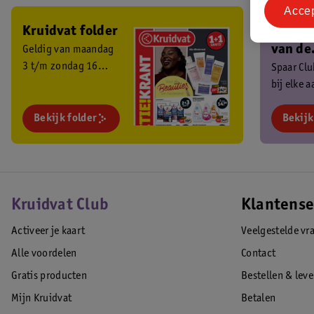
Acce
Kruidvat folder
Ben je 
van de
Geldig van maandag
3 t/m zondag 16
Kruidv
Spaar Cl
augustus 2026.
bij elke 
Club?
en ontva
Bekijk folder
exclusiev
Bekijk
Kruidvat Club
Klantense
Activeer je kaart
Veelgestelde vr
Alle voordelen
Contact
Gratis producten
Bestellen & lev
Mijn Kruidvat
Betalen