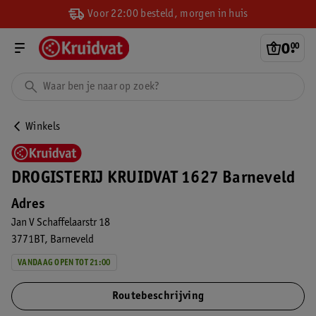
Voor 22:00 besteld, morgen in huis
0
.
00
Winkels
DROGISTERIJ KRUIDVAT 1627 Barneveld
Adres
Jan V Schaffelaarstr 18
3771BT
Barneveld
VANDAAG OPEN TOT 21:00
Routebeschrijving