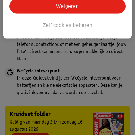
Kruidvat is een gecertificeerd drogist. Dit betekent dat je
Weigeren
deskundig advies krijgt over medicijn gebruik. In de
winkel én online!
Zelf cookies beheren
Kruidvat fotokiosk
In de winkel vind je een fotokiosk waarmee je met je
telefoon, contactloos of met een geheugenkaartje, jouw
foto’s direct kan meenemen. Super makkelijk en direct
klaar.
WeCycle inleverpunt
In deze Kruidvat vind je een WeCycle inleverpunt voor
batterijen en kleine elektrische apparaten. Deze kan je
gratis inleveren zodat ze worden gerecycled.
Kruidvat folder
Geldig van maandag 3 t/m zondag 16
augustus 2026.