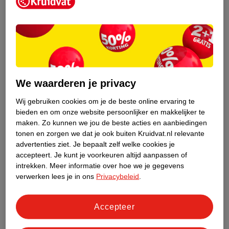
Kruidvat is een erkend specialist in
zelfzorg, ook online. Wat je
gezondheidsvraag ook is, stel hem aan
We waarderen je privacy
ons!
Wij gebruiken cookies om je de beste online ervaring te
Stel je gezondheidsvraag
bieden en om onze website persoonlijker en makkelijker te
maken.
Zo kunnen we jou de beste acties en aanbiedingen
tonen en zorgen we dat je ook buiten Kruidvat.nl relevante
advertenties ziet.
Je bepaalt zelf welke cookies je
Ook in deze winkel
accepteert.
Je kunt je voorkeuren altijd aanpassen of
intrekken.
Meer informatie over hoe we je gegevens
Kruidvat.nl ophaalpunt
verwerken lees je in ons
Privacybeleid
.
Laat je bestelling snel en gemakkelijk bezorgen in de
winkel. Zo hoef je niet thuis te blijven voor de Kruidvat
bestelling!
Accepteer
Gecertificeerd drogist