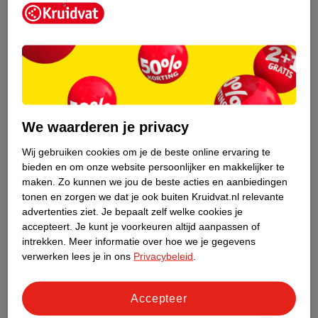
Kruidvat is een erkend specialist in
zelfzorg, ook online. Wat je
We waarderen je privacy
gezondheidsvraag ook is, stel hem aan
ons!
Wij gebruiken cookies om je de beste online ervaring te
bieden en om onze website persoonlijker en makkelijker te
Stel je gezondheidsvraag
maken.
Zo kunnen we jou de beste acties en aanbiedingen
tonen en zorgen we dat je ook buiten Kruidvat.nl relevante
advertenties ziet.
Je bepaalt zelf welke cookies je
accepteert.
Je kunt je voorkeuren altijd aanpassen of
Ook in deze winkel
intrekken.
Meer informatie over hoe we je gegevens
Kruidvat.nl ophaalpunt
verwerken lees je in ons
Privacybeleid
.
Laat je bestelling snel en gemakkelijk bezorgen in de
winkel. Zo hoef je niet thuis te blijven voor de Kruidvat
Accepteer
bestelling!