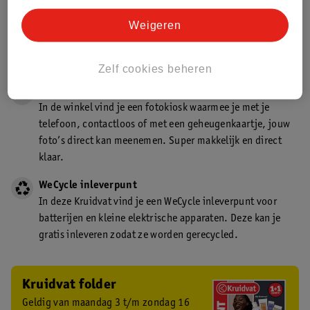
Gecertificeerd drogist
Weigeren
Kruidvat is een gecertificeerd drogist. Dit betekent dat je
deskundig advies krijgt over medicijn gebruik. In de
winkel én online!
Zelf cookies beheren
Kruidvat fotokiosk
In de winkel vind je een fotokiosk waarmee je met je
telefoon, contactloos of met een geheugenkaartje, jouw
foto’s direct kan meenemen. Super makkelijk en direct
klaar.
WeCycle inleverpunt
In deze Kruidvat vind je een WeCycle inleverpunt voor
batterijen en kleine elektrische apparaten. Deze kan je
gratis inleveren zodat ze worden gerecycled.
Kruidvat folder
Geldig van maandag 3 t/m zondag 16