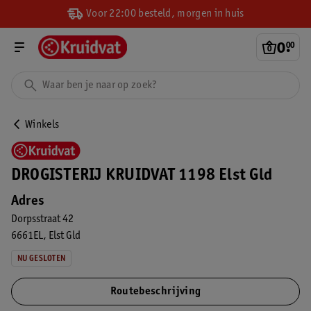
Voor 22:00 besteld, morgen in huis
0
.
00
Winkels
DROGISTERIJ KRUIDVAT 1198 Elst Gld
Adres
Dorpsstraat 42
6661EL
Elst Gld
NU GESLOTEN
Routebeschrijving