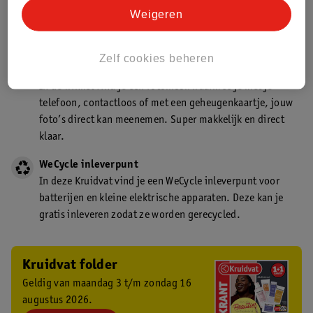
Kruidvat is een gecertificeerd drogist. Dit betekent dat je
Weigeren
deskundig advies krijgt over medicijn gebruik. In de
winkel én online!
Zelf cookies beheren
Kruidvat fotokiosk
In de winkel vind je een fotokiosk waarmee je met je
telefoon, contactloos of met een geheugenkaartje, jouw
foto’s direct kan meenemen. Super makkelijk en direct
klaar.
WeCycle inleverpunt
In deze Kruidvat vind je een WeCycle inleverpunt voor
batterijen en kleine elektrische apparaten. Deze kan je
gratis inleveren zodat ze worden gerecycled.
Kruidvat folder
Geldig van maandag 3 t/m zondag 16
augustus 2026.