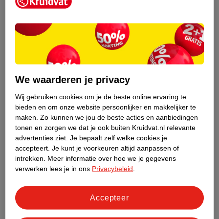
Kruidvat is een erkend specialist in
zelfzorg, ook online. Wat je
gezondheidsvraag ook is, stel hem aan
We waarderen je privacy
ons!
Wij gebruiken cookies om je de beste online ervaring te
Stel je gezondheidsvraag
bieden en om onze website persoonlijker en makkelijker te
maken.
Zo kunnen we jou de beste acties en aanbiedingen
tonen en zorgen we dat je ook buiten Kruidvat.nl relevante
advertenties ziet.
Je bepaalt zelf welke cookies je
Ook in deze winkel
accepteert.
Je kunt je voorkeuren altijd aanpassen of
intrekken.
Meer informatie over hoe we je gegevens
Kruidvat.nl ophaalpunt
verwerken lees je in ons
Privacybeleid
.
Laat je bestelling snel en gemakkelijk bezorgen in de
winkel. Zo hoef je niet thuis te blijven voor de Kruidvat
bestelling!
Accepteer
Gecertificeerd drogist