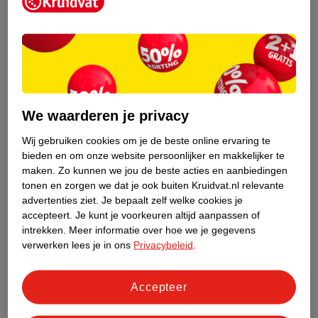
Kruidvat is een erkend specialist in
zelfzorg, ook online. Wat je
gezondheidsvraag ook is, stel hem aan
We waarderen je privacy
ons!
Wij gebruiken cookies om je de beste online ervaring te
Stel je gezondheidsvraag
bieden en om onze website persoonlijker en makkelijker te
maken.
Zo kunnen we jou de beste acties en aanbiedingen
tonen en zorgen we dat je ook buiten Kruidvat.nl relevante
advertenties ziet.
Je bepaalt zelf welke cookies je
Ook in deze winkel
accepteert.
Je kunt je voorkeuren altijd aanpassen of
intrekken.
Meer informatie over hoe we je gegevens
Kruidvat.nl ophaalpunt
verwerken lees je in ons
Privacybeleid
.
Laat je bestelling snel en gemakkelijk bezorgen in de
winkel. Zo hoef je niet thuis te blijven voor de Kruidvat
bestelling!
Accepteer
Gecertificeerd drogist