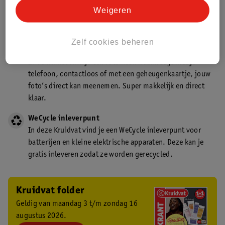
Kruidvat is een gecertificeerd drogist. Dit betekent dat je
Weigeren
deskundig advies krijgt over medicijn gebruik. In de
winkel én online!
Zelf cookies beheren
Kruidvat fotokiosk
In de winkel vind je een fotokiosk waarmee je met je
telefoon, contactloos of met een geheugenkaartje, jouw
foto’s direct kan meenemen. Super makkelijk en direct
klaar.
WeCycle inleverpunt
In deze Kruidvat vind je een WeCycle inleverpunt voor
batterijen en kleine elektrische apparaten. Deze kan je
gratis inleveren zodat ze worden gerecycled.
Kruidvat folder
Geldig van maandag 3 t/m zondag 16
augustus 2026.