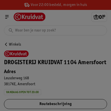
Voor 22:00 besteld, morgen in huis
0
.
00
Winkels
DROGISTERIJ KRUIDVAT 1104 Amersfoort
Adres
Leusderweg 168
3817KE
Amersfoort
VANDAAG OPEN TOT 20:00
Routebeschrijving