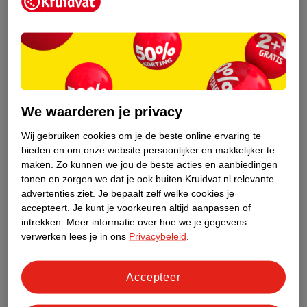
Kruidvat is een erkend specialist in
zelfzorg, ook online. Wat je
gezondheidsvraag ook is, stel hem aan
We waarderen je privacy
ons!
Wij gebruiken cookies om je de beste online ervaring te
Stel je gezondheidsvraag
bieden en om onze website persoonlijker en makkelijker te
maken.
Zo kunnen we jou de beste acties en aanbiedingen
tonen en zorgen we dat je ook buiten Kruidvat.nl relevante
advertenties ziet.
Je bepaalt zelf welke cookies je
Ook in deze winkel
accepteert.
Je kunt je voorkeuren altijd aanpassen of
intrekken.
Meer informatie over hoe we je gegevens
Kruidvat.nl ophaalpunt
verwerken lees je in ons
Privacybeleid
.
Laat je bestelling snel en gemakkelijk bezorgen in de
winkel. Zo hoef je niet thuis te blijven voor de Kruidvat
bestelling!
Accepteer
Gecertificeerd drogist