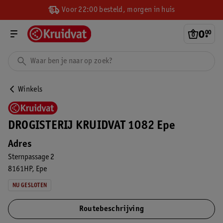
Voor 22:00 besteld, morgen in huis
0
.
00
Winkels
DROGISTERIJ KRUIDVAT 1082 Epe
Adres
Sternpassage 2
8161HP
Epe
NU GESLOTEN
Routebeschrijving