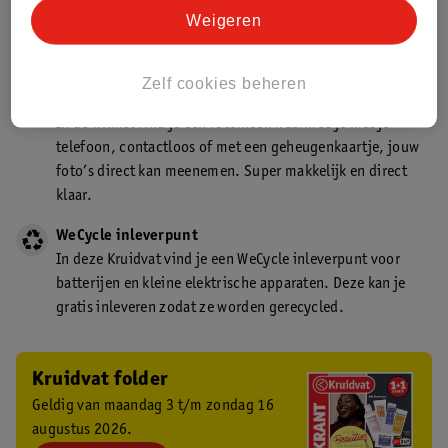
Kruidvat is een gecertificeerd drogist. Dit betekent dat je
Weigeren
deskundig advies krijgt over medicijn gebruik. In de
winkel én online!
Zelf cookies beheren
Kruidvat fotokiosk
In de winkel vind je een fotokiosk waarmee je met je
telefoon, contactloos of met een geheugenkaartje, jouw
foto’s direct kan meenemen. Super makkelijk en direct
klaar.
WeCycle inleverpunt
In deze Kruidvat vind je een WeCycle inleverpunt voor
batterijen en kleine elektrische apparaten. Deze kan je
gratis inleveren zodat ze worden gerecycled.
Kruidvat folder
Geldig van maandag 3 t/m zondag 16
augustus 2026.