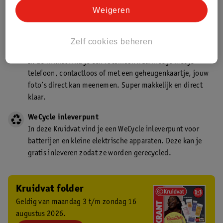
Kruidvat is een gecertificeerd drogist. Dit betekent dat je
Weigeren
deskundig advies krijgt over medicijn gebruik. In de
winkel én online!
Zelf cookies beheren
Kruidvat fotokiosk
In de winkel vind je een fotokiosk waarmee je met je
telefoon, contactloos of met een geheugenkaartje, jouw
foto’s direct kan meenemen. Super makkelijk en direct
klaar.
WeCycle inleverpunt
In deze Kruidvat vind je een WeCycle inleverpunt voor
batterijen en kleine elektrische apparaten. Deze kan je
gratis inleveren zodat ze worden gerecycled.
Kruidvat folder
Geldig van maandag 3 t/m zondag 16
augustus 2026.