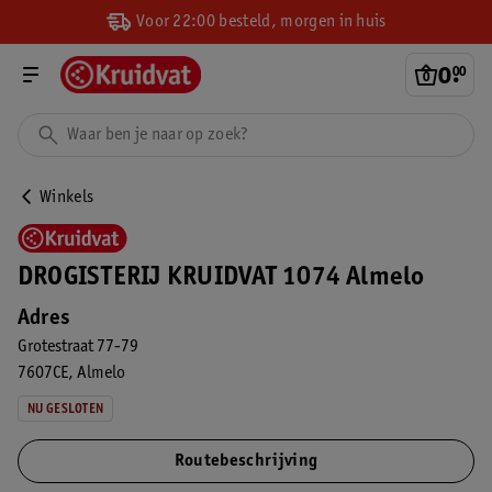
Voor 22:00 besteld, morgen in huis
0
.
00
Winkels
DROGISTERIJ KRUIDVAT 1074 Almelo
Adres
Grotestraat 77-79
7607CE
Almelo
NU GESLOTEN
Routebeschrijving