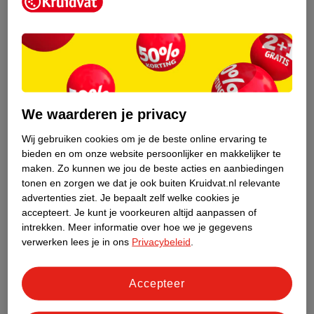
Kruidvat is een erkend specialist in
zelfzorg, ook online. Wat je
gezondheidsvraag ook is, stel hem aan
We waarderen je privacy
ons!
Wij gebruiken cookies om je de beste online ervaring te
Stel je gezondheidsvraag
bieden en om onze website persoonlijker en makkelijker te
maken.
Zo kunnen we jou de beste acties en aanbiedingen
tonen en zorgen we dat je ook buiten Kruidvat.nl relevante
advertenties ziet.
Je bepaalt zelf welke cookies je
Ook in deze winkel
accepteert.
Je kunt je voorkeuren altijd aanpassen of
intrekken.
Meer informatie over hoe we je gegevens
Kruidvat.nl ophaalpunt
verwerken lees je in ons
Privacybeleid
.
Laat je bestelling snel en gemakkelijk bezorgen in de
winkel. Zo hoef je niet thuis te blijven voor de Kruidvat
bestelling!
Accepteer
Gecertificeerd drogist