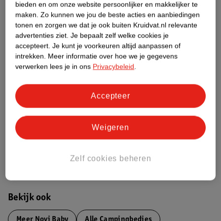
Over dit product
bieden en om onze website persoonlijker en makkelijker te
maken.
Zo kunnen we jou de beste acties en aanbiedingen
tonen en zorgen we dat je ook buiten Kruidvat.nl relevante
Productinformatie
advertenties ziet.
Je bepaalt zelf welke cookies je
accepteert.
Je kunt je voorkeuren altijd aanpassen of
Etiketinformatie
intrekken.
Meer informatie over hoe we je gegevens
verwerken lees je in ons
Privacybeleid
.
Nature Impact Score
Accepteer
Dit product heeft (nog) geen Nature
Impact Score.
Meer informatie
Weigeren
Zelf cookies beheren
Bestel & Bezorginformatie
Bekijk ook
Meer
Novi Baby
Alle Campingbedjes