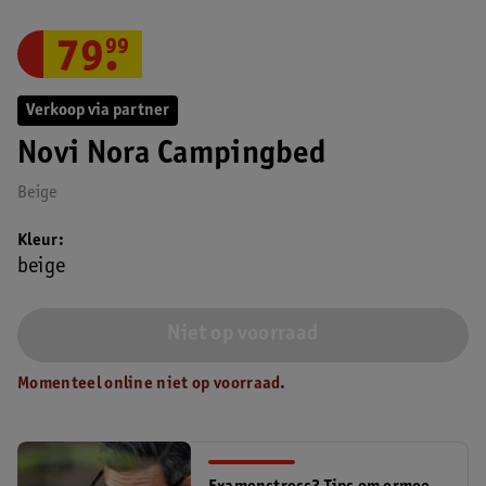
79
.
99
Verkoop via partner
Novi Nora Campingbed
Beige
Kleur
beige
Niet op voorraad
Momenteel online niet op voorraad.