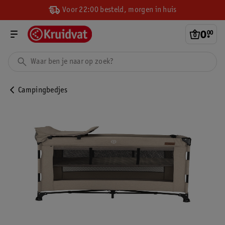
Voor 22:00 besteld, morgen in huis
0
.
00
Campingbedjes