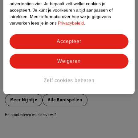
advertenties ziet.
Je bepaalt zelf welke cookies je
accepteert.
Je kunt je voorkeuren altijd aanpassen of
Nature Impact Score
intrekken.
Meer informatie over hoe we je gegevens
verwerken lees je in ons
Privacybeleid
.
Dit product heeft (nog) geen Nature
Impact Score.
Meer informatie
Accepteer
Weigeren
Bestel & Bezorginformatie
Zelf cookies beheren
Bekijk ook
Meer
Nijntje
Alle Bordspellen
Hoe controleren wij de reviews?