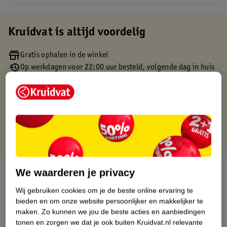
Kruidvat is altijd voordelig
Gratis ophalen in de winkel
Op werkdagen voor 22:00 uur besteld, volgende dag in huis
Gratis thuisbezorgd vanaf 50.00
Gratis retourneren binnen 30 dagen
Gratis punten met je Kruidvat kaart
Over dit product
We waarderen je privacy
Wij gebruiken cookies om je de beste online ervaring te
Productinformatie
bieden en om onze website persoonlijker en makkelijker te
maken.
Zo kunnen we jou de beste acties en aanbiedingen
tonen en zorgen we dat je ook buiten Kruidvat.nl relevante
Etiketinformatie