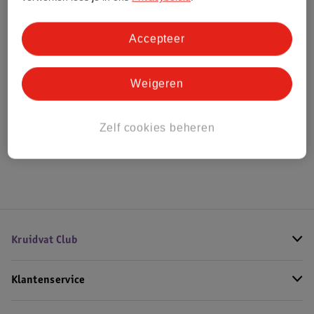
Bestel & Bezorginformatie
Accepteer
Weigeren
Bekijk ook
Meer
Mont Blanc
Alle Damesparfum
Zelf cookies beheren
Hoe controleren wij de reviews?
Kruidvat Club
Klantenservice