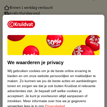
Binnen 1 werkdag verstuurd
Gratis thuisbezorgd
Gratis retourneren via verkooppartner.
Gratis punten met je Kruidvat kaart
Over dit product
We waarderen je privacy
Productinformatie
Wij gebruiken cookies om je de beste online ervaring te
bieden en om onze website persoonlijker en makkelijker te
maken.
Zo kunnen we jou de beste acties en aanbiedingen
Nature Impact Score
tonen en zorgen we dat je ook buiten Kruidvat.nl relevante
Dit product heeft (nog) geen Nature
advertenties ziet.
Je bepaalt zelf welke cookies je
Impact Score.
accepteert.
Je kunt je voorkeuren altijd aanpassen of
Meer informatie
intrekken.
Meer informatie over hoe we je gegevens
verwerken lees je in ons
Privacybeleid
.