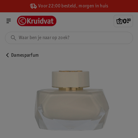
Voor 22:00 besteld, morgen in huis
0
.
00
Damesparfum