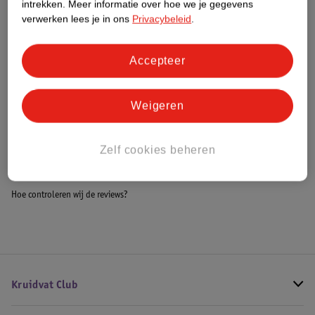
intrekken.
Meer informatie over hoe we je gegevens
Impact Score.
verwerken lees je in ons
Privacybeleid
.
Meer informatie
Accepteer
Bestel & Bezorginformatie
Weigeren
Bekijk ook
Zelf cookies beheren
Meer
Mica Decorations
Alle Glazen
Hoe controleren wij de reviews?
Kruidvat Club