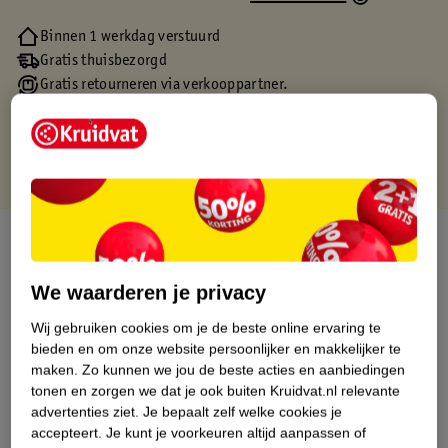
Binnen 1 werkdag verstuurd
Gratis thuisbezorgd
Gratis retourneren via verkooppartner.
Gratis punten met je Kruidvat kaart
Over dit product
Productinformatie
We waarderen je privacy
Wij gebruiken cookies om je de beste online ervaring te
Etiketinformatie
bieden en om onze website persoonlijker en makkelijker te
maken.
Zo kunnen we jou de beste acties en aanbiedingen
tonen en zorgen we dat je ook buiten Kruidvat.nl relevante
Nature Impact Score
advertenties ziet.
Je bepaalt zelf welke cookies je
accepteert.
Je kunt je voorkeuren altijd aanpassen of
Dit product heeft (nog) geen Nature