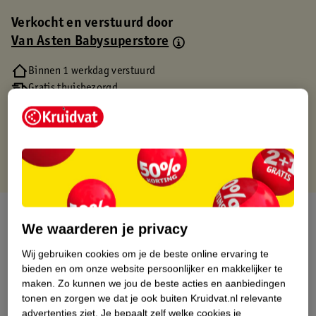
Verkocht en verstuurd door
Van Asten Babysuperstore
Binnen 1 werkdag verstuurd
Gratis thuisbezorgd
Gratis retourneren via verkooppartner.
Gratis punten met je Kruidvat kaart
Over dit product
We waarderen je privacy
Productinformatie
Wij gebruiken cookies om je de beste online ervaring te
bieden en om onze website persoonlijker en makkelijker te
maken.
Zo kunnen we jou de beste acties en aanbiedingen
Etiketinformatie
tonen en zorgen we dat je ook buiten Kruidvat.nl relevante
advertenties ziet.
Je bepaalt zelf welke cookies je