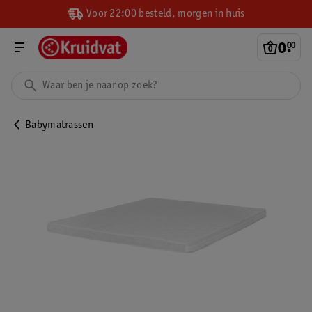
Voor 22:00 besteld, morgen in huis
0
.
00
Babymatrassen