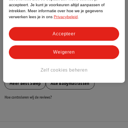
accepteert.
Je kunt je voorkeuren altijd aanpassen of
Nature Impact Score
intrekken.
Meer informatie over hoe we je gegevens
Dit product heeft (nog) geen Nature
verwerken lees je in ons
Privacybeleid
.
Impact Score.
Meer informatie
Accepteer
Bestel & Bezorginformatie
Weigeren
Zelf cookies beheren
Bekijk ook
Meer
Best Sleep
Alle Babymatrassen
Hoe controleren wij de reviews?