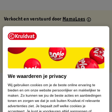
Verkocht en verstuurd door
MamaLoes
Binnen 1 werkdag verstuurd
Gratis thuisbezorgd
Gratis retourneren via verkooppartner.
Gratis punten met je Kruidvat kaart
We waarderen je privacy
Over dit product
Wij gebruiken cookies om je de beste online ervaring te
bieden en om onze website persoonlijker en makkelijker te
Productinformatie
maken.
Zo kunnen we jou de beste acties en aanbiedingen
tonen en zorgen we dat je ook buiten Kruidvat.nl relevante
advertenties ziet.
Je bepaalt zelf welke cookies je
Nature Impact Score
accepteert.
Je kunt je voorkeuren altijd aanpassen of