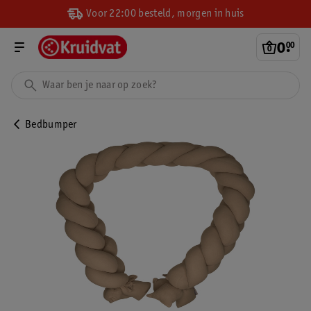
Voor 22:00 besteld, morgen in huis
0
.
00
Bedbumper