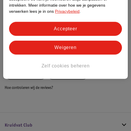
Dit product heeft (nog) geen Nature
intrekken.
Meer informatie over hoe we je gegevens
Impact Score.
verwerken lees je in ons
Privacybeleid
.
Meer informatie
Accepteer
Bestel & Bezorginformatie
Weigeren
Bekijk ook
Zelf cookies beheren
Meer
MamaLoes
Alle Bedbumper
Hoe controleren wij de reviews?
Kruidvat Club