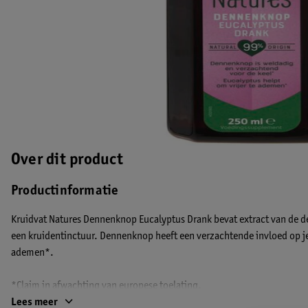
Over dit product
Productinformatie
Kruidvat Natures Dennenknop Eucalyptus Drank bevat extract van de 
een kruidentinctuur. Dennenknop heeft een verzachtende invloed op je 
ademen*.
*Claim in afwachting van europese toelating.
EAN code:8720674166360
Lees meer