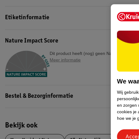
Etiketinformatie
Nature Impact Score
Dit product heeft (nog) geen Nature Impact S
Meer informatie
We waa
Wij gebrui
Bestel & Bezorginformatie
persoonlijk
en zorgen w
cookies je 
hoe we je 
Bekijk ook
Acce