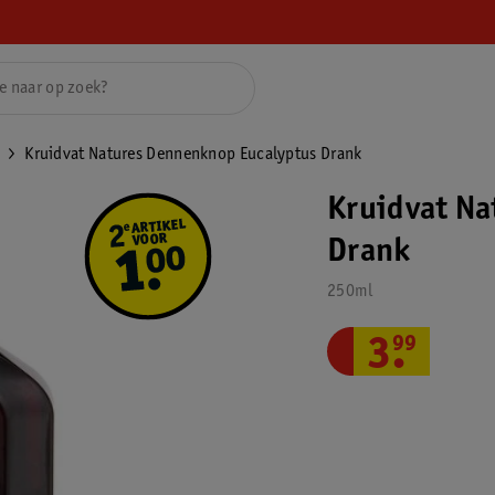
Kruidvat Natures Dennenknop Eucalyptus Drank
Kruidvat Na
Drank
250ml
3
.
99