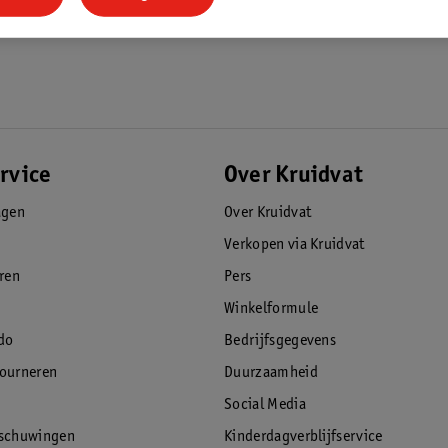
en
rvice
Over Kruidvat
agen
Over Kruidvat
Verkopen via Kruidvat
eren
Pers
Winkelformule
do
Bedrijfsgegevens
tourneren
Duurzaamheid
Social Media
rschuwingen
Kinderdagverblijfservice