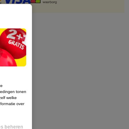
te
iedingen tonen
zelf welke
formatie over
es beheren