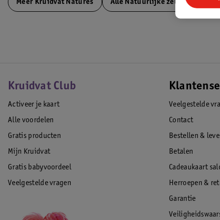
Meer
Kruidvat Natures
Alle Natuurlijke zelfzorgmiddel
Kruidvat Club
Klantense
Activeer je kaart
Veelgestelde vr
Alle voordelen
Contact
Gratis producten
Bestellen & lev
Mijn Kruidvat
Betalen
Gratis babyvoordeel
Cadeaukaart sal
Veelgestelde vragen
Herroepen & re
Garantie
Veiligheidswaa