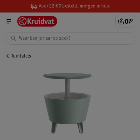
Voor 22:00 besteld, morgen in huis
0
.
00
Tuintafels