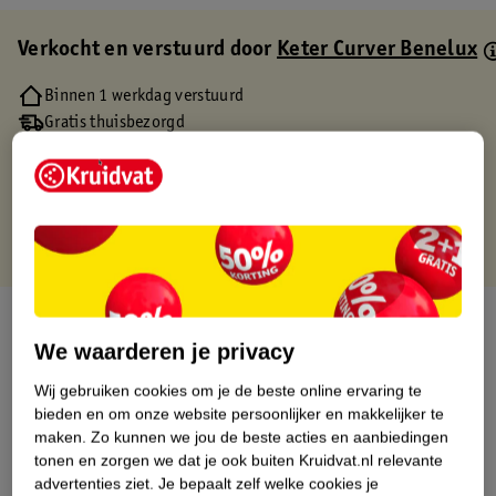
Verkocht en verstuurd door
Keter Curver Benelux
Binnen 1 werkdag verstuurd
Gratis thuisbezorgd
Gratis retourneren via verkooppartner.
Gratis punten met je Kruidvat kaart
Over dit product
We waarderen je privacy
Productinformatie
Wij gebruiken cookies om je de beste online ervaring te
bieden en om onze website persoonlijker en makkelijker te
Etiketinformatie
maken.
Zo kunnen we jou de beste acties en aanbiedingen
tonen en zorgen we dat je ook buiten Kruidvat.nl relevante
advertenties ziet.
Je bepaalt zelf welke cookies je