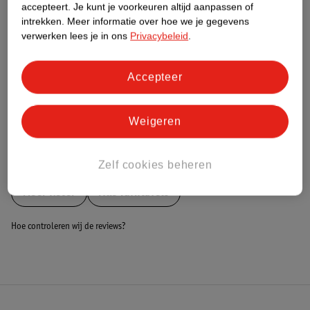
Nature Impact Score
accepteert.
Je kunt je voorkeuren altijd aanpassen of
intrekken.
Meer informatie over hoe we je gegevens
Dit product heeft (nog) geen Nature
verwerken lees je in ons
Privacybeleid
.
Impact Score.
Meer informatie
Accepteer
Bestel & Bezorginformatie
Weigeren
Bekijk ook
Zelf cookies beheren
Meer
Keter
Alle Tuintafels
Hoe controleren wij de reviews?