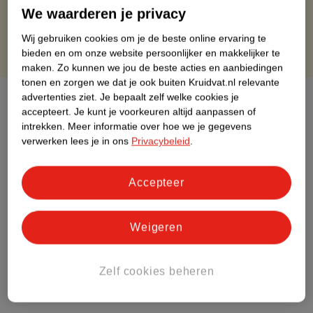
Gratis punten met je Kruidvat kaart
We waarderen je privacy
Wij gebruiken cookies om je de beste online ervaring te
bieden en om onze website persoonlijker en makkelijker te
maken.
Zo kunnen we jou de beste acties en aanbiedingen
tonen en zorgen we dat je ook buiten Kruidvat.nl relevante
advertenties ziet.
Je bepaalt zelf welke cookies je
Over dit product
accepteert.
Je kunt je voorkeuren altijd aanpassen of
intrekken.
Meer informatie over hoe we je gegevens
Productinformatie
verwerken lees je in ons
Privacybeleid
.
Etiketinformatie
Accepteer
Nature Impact Score
Weigeren
Dit product heeft (nog) geen Nature
Impact Score.
Meer informatie
Zelf cookies beheren