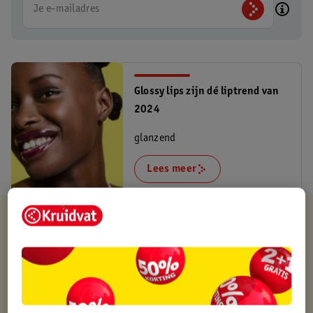
Je e-mailadres
Glossy lips zijn dé liptrend van
2024
glanzend
Lees meer
Kruidvat is altijd voordelig
Gratis ophalen in de winkel
Op werkdagen voor 22:00 uur besteld, volgende dag in huis
Gratis thuisbezorgd vanaf 50.00
Gratis retourneren binnen 30 dagen