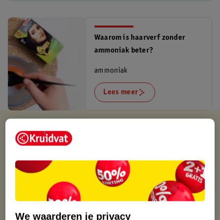
Waarom is haarverf zonder
ammoniak beter?
ammoniak
Lees meer
Kruidvat is altijd voordelig
Gratis ophalen in de winkel
Op werkdagen voor 22:00 uur besteld, volgende dag in huis
Gratis thuisbezorgd vanaf 50.00
Gratis retourneren binnen 30 dagen
Gratis punten met je Kruidvat kaart
We waarderen je privacy