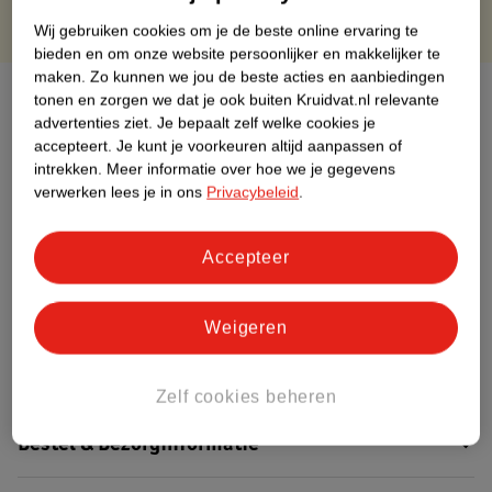
Wij gebruiken cookies om je de beste online ervaring te
bieden en om onze website persoonlijker en makkelijker te
maken.
Zo kunnen we jou de beste acties en aanbiedingen
Over dit product
tonen en zorgen we dat je ook buiten Kruidvat.nl relevante
advertenties ziet.
Je bepaalt zelf welke cookies je
Productinformatie
accepteert.
Je kunt je voorkeuren altijd aanpassen of
intrekken.
Meer informatie over hoe we je gegevens
verwerken lees je in ons
Privacybeleid
.
Etiketinformatie
Accepteer
Nature Impact Score
Dit product heeft (nog) geen Nature
Weigeren
Impact Score.
Meer informatie
Zelf cookies beheren
Bestel & Bezorginformatie