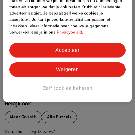
maken.
Zo kunnen we jou de beste acties en aanbiedingen
tonen en zorgen we dat je ook buiten Kruidvat.nl relevante
advertenties ziet.
Je bepaalt zelf welke cookies je
Etiketinformatie
accepteert.
Je kunt je voorkeuren altijd aanpassen of
intrekken.
Meer informatie over hoe we je gegevens
verwerken lees je in ons
Privacybeleid
.
Nature Impact Score
Dit product heeft (nog) geen Nature
Accepteer
Impact Score.
Meer informatie
Weigeren
Bestel & Bezorginformatie
Zelf cookies beheren
Bekijk ook
Meer
Goliath
Alle Puzzels
Hoe controleren wij de reviews?