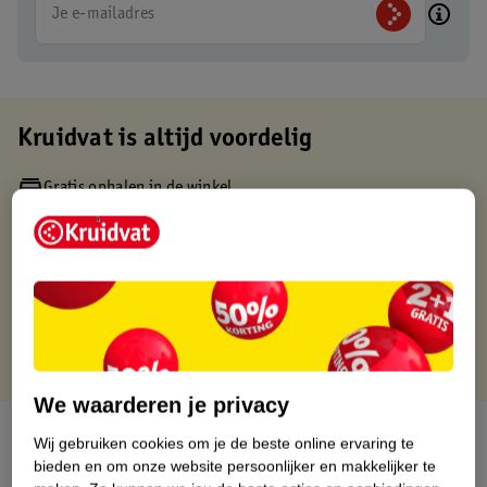
Je e-mailadres
Kruidvat is altijd voordelig
Gratis ophalen in de winkel
Op werkdagen voor 22:00 uur besteld, volgende dag in huis
Gratis thuisbezorgd vanaf 50.00
Gratis retourneren binnen 30 dagen
Gratis punten met je Kruidvat kaart
We waarderen je privacy
Over dit product
Wij gebruiken cookies om je de beste online ervaring te
bieden en om onze website persoonlijker en makkelijker te
Productinformatie