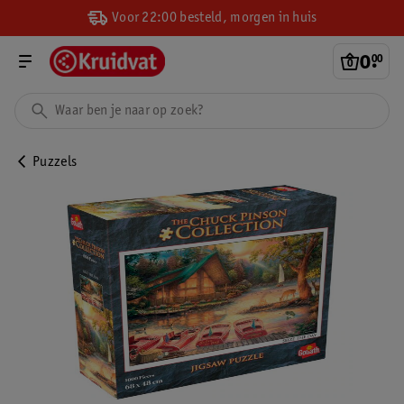
Voor 22:00 besteld, morgen in huis
0
.
00
Puzzels