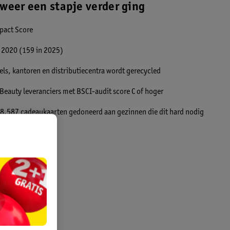
weer een stapje verder ging
pact Score
s 2020 (159 in 2025)
els, kantoren en distributiecentra wordt gerecycled
Beauty leveranciers met BSCI-audit score C of hoger
8.587 cadeaukaarten gedoneerd aan gezinnen die dit hard nodig
beperkt Talent