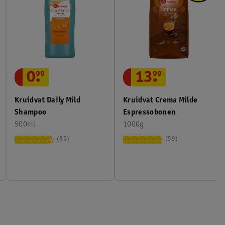
0
.
99
13
.
99
Kruidvat Daily Mild
Kruidvat Crema Milde
Shampoo
Espressobonen
500ml
1000g
85
59