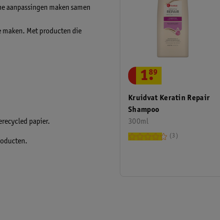
leine aanpassingen maken samen
te maken. Met producten die
1
.
89
Kruidvat Keratin Repair
Shampoo
erecycled papier.
300ml
3
roducten.