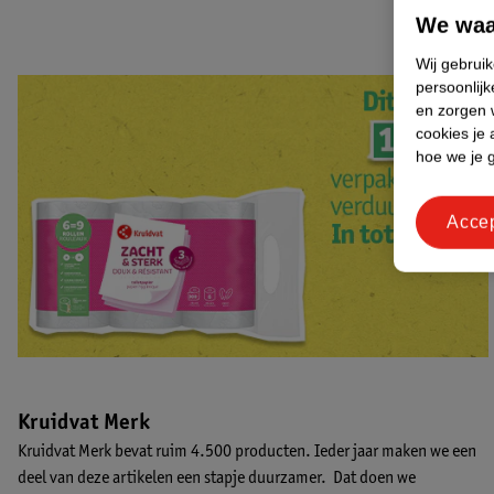
We waa
Wij gebrui
persoonlijk
en zorgen w
cookies je 
hoe we je 
Acce
Kruidvat Merk
Kruidvat Merk bevat ruim 4.500 producten. Ieder jaar maken we een
deel van deze artikelen een stapje duurzamer. Dat doen we