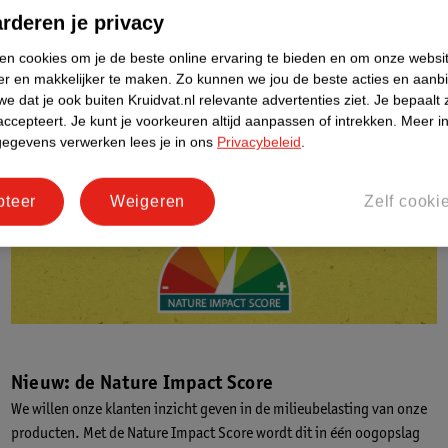
rderen je privacy
ken cookies om je de beste online ervaring te bieden en om onze websi
er en makkelijker te maken.
Zo kunnen we jou de beste acties en aanb
e dat je ook buiten Kruidvat.nl relevante advertenties ziet.
Je bepaalt 
accepteert.
Je kunt je voorkeuren altijd aanpassen of intrekken.
Meer in
gegevens verwerken lees je in ons
Privacybeleid
.
pteer
Weigeren
Zelf cooki
Nieuw: de Nature Impact Score
We willen onze klanten inzicht geven in de milieubelasting van onze
producten. Met de Nature Impact Score wordt dit in één oogopslag