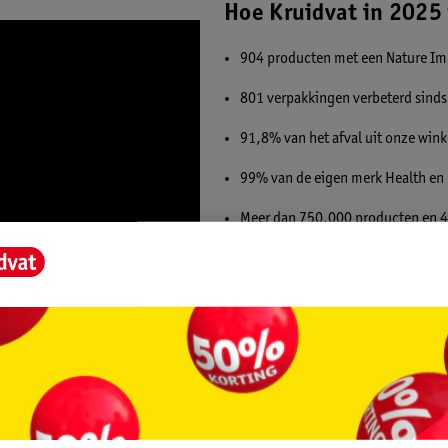
Hoe Kruidvat in 2025 
904 producten met een Nature Im
801 verpakkingen verbeterd sind
91,8% van het afval uit onze wink
99% van de eigen merk Health en 
Meer dan 750.000 producten en 4
hebben
563 collega’s aan het werk via On