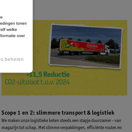
te
iedingen tonen
zelf welke
formatie over
es beheren
Scope 1 en 2: slimmere transport & logistiek
We maken onze logistieke keten steeds een stapje duurzamer - van
magazijn tot schap. Met slimme verpakkingen, efficiënte routes en