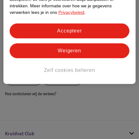
Dit product heeft (nog) geen Nature
intrekken.
Meer informatie over hoe we je gegevens
Impact Score.
verwerken lees je in ons
Privacybeleid
.
Meer informatie
Accepteer
Bestel & Bezorginformatie
Weigeren
Bekijk ook
Zelf cookies beheren
Meer
Cabino
Alle Bolderkar
Hoe controleren wij de reviews?
Kruidvat Club