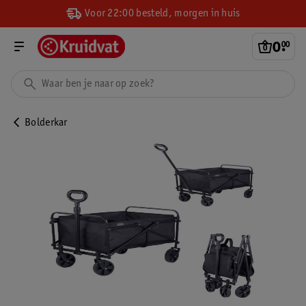
Voor 22:00 besteld, morgen in huis
0
.
00
Bolderkar