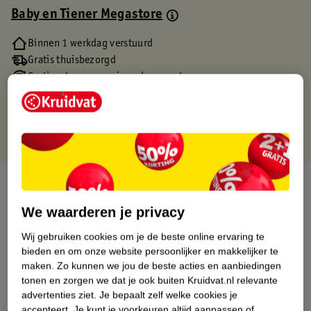
Baby en Tiener Megastore
Binnen 1 werkdag verstuurd
Gratis thuisbezorgd
Gratis retourneren via verkooppartner.
Gratis punten met je Kruidvat kaart
Over dit product
We waarderen je privacy
Productinformatie
Wij gebruiken cookies om je de beste online ervaring te
bieden en om onze website persoonlijker en makkelijker te
Etiketinformatie
maken.
Zo kunnen we jou de beste acties en aanbiedingen
tonen en zorgen we dat je ook buiten Kruidvat.nl relevante
advertenties ziet.
Je bepaalt zelf welke cookies je
Nature Impact Score
accepteert.
Je kunt je voorkeuren altijd aanpassen of