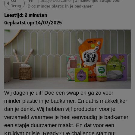
|
Stapje Duurzamer
|
5 makkelijke swaps voor
Ga
Terug
Blog
minder plastic in je badkamer
Leestijd: 2 minuten
Geplaatst op: 14/07/2025
Wij dagen je uit! Doe een swap en ga zo voor
minder plastic in je badkamer. En dat is makkelijker
dan je denkt. Wij hebben vijf producten voor je
verzameld waarmee je heel eenvoudig je badkamer
een stapje duurzamer maakt. En dat voor een
Kruidvat prijsje. Ready? De challenge start nu!