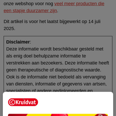
onze webshop voor nog
veel meer producten die
een stapje duurzamer zijn
.
Dit artikel is voor het laatst bijgewerkt op 14 juli
2025.
Disclaimer
:
Deze informatie wordt beschikbaar gesteld met
als enig doel behulpzame informatie te
verstrekken aan bezoekers. Deze informatie heeft
geen therapeutische of diagnostische waarde.
Ook is de informatie niet bedoeld als vervanging
van diensten, informatie of gegevens van artsen,
specialisten of andere gediplomeerden en
professionals.