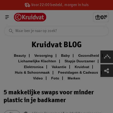
Voor 22:00 besteld, morgen in huis
0
.
00
Kruidvat BLOG
Beauty
Verzorging
Baby
Gezondheid
Lichamelijke Klachten
Stapje Duurzamer
Elektronica
Vakantie
Kruidvat
Huis & Schoonmaak
Feestdagen & Cadeaus
Video
Foto
Merken
5 makkelijke swaps voor minder
plastic in je badkamer