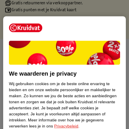
Gratis retourneren via verkooppartner.
Gratis punten met je Kruidvat kaart
Over dit product
Productinformatie
We waarderen je privacy
Etiketinformatie
Wij gebruiken cookies om je de beste online ervaring te
bieden en om onze website persoonlijker en makkelijker te
Nature Impact Score
maken.
Zo kunnen we jou de beste acties en aanbiedingen
tonen en zorgen we dat je ook buiten Kruidvat.nl relevante
Dit product heeft (nog) geen Nature
advertenties ziet.
Je bepaalt zelf welke cookies je
Impact Score.
accepteert.
Je kunt je voorkeuren altijd aanpassen of
Meer informatie
intrekken.
Meer informatie over hoe we je gegevens
verwerken lees je in ons
Privacybeleid
.