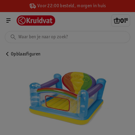
Voor 22:00 besteld, morgen in huis
0
.
00
Opblaasfiguren