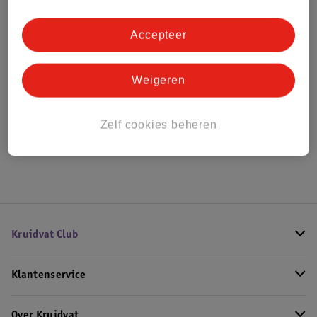
Bestel & Bezorginformatie
Accepteer
Bekijk ook
Weigeren
Meer
Bestway
Alle Opblaasfiguren
Zelf cookies beheren
Hoe controleren wij de reviews?
Kruidvat Club
Klantenservice
Over Kruidvat