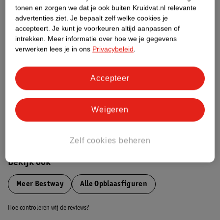
tonen en zorgen we dat je ook buiten Kruidvat.nl relevante
advertenties ziet.
Je bepaalt zelf welke cookies je
Etiketinformatie
accepteert.
Je kunt je voorkeuren altijd aanpassen of
intrekken.
Meer informatie over hoe we je gegevens
verwerken lees je in ons
Privacybeleid
.
Nature Impact Score
Dit product heeft (nog) geen Nature
Impact Score.
Accepteer
Meer informatie
Weigeren
Bestel & Bezorginformatie
Zelf cookies beheren
Bekijk ook
Meer
Bestway
Alle Opblaasfiguren
Hoe controleren wij de reviews?