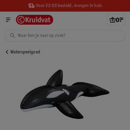
Voor 22:00 besteld, morgen in huis
0
.
00
Waterspeelgoed