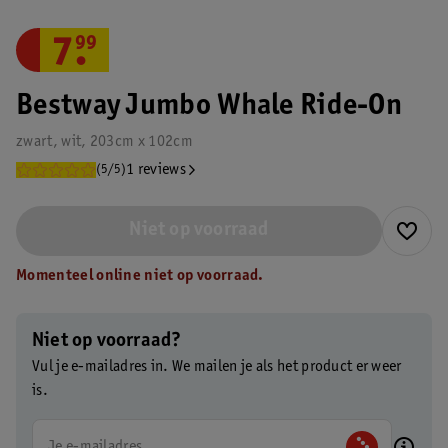
7
.
99
Bestway Jumbo Whale Ride-On
zwart, wit, 203cm x 102cm
1 reviews
(5/5)
Niet op voorraad
Momenteel online niet op voorraad.
Niet op voorraad?
Vul je e-mailadres in. We mailen je als het product er weer
is.
Je e-mailadres