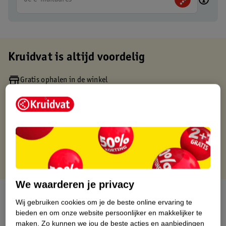
Kruidvat is altijd voordelig
Gratis ophalen in de winkel
Op werkdagen voor 22:00 uur besteld, volgende dag in huis
Gratis thuisbezorgd vanaf 50.00
Gratis retourneren binnen 30 dagen
Gratis punten met je Kruidvat kaart
We waarderen je privacy
Over dit product
Wij gebruiken cookies om je de beste online ervaring te
bieden en om onze website persoonlijker en makkelijker te
Productinformatie
maken.
Zo kunnen we jou de beste acties en aanbiedingen