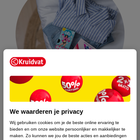
Er bestaat menstruatiezwemkleding!
We waarderen je privacy
Wist je dat er ook menstruatiezwemkleding bestaat? Als je niet
Wij gebruiken cookies om je de beste online ervaring te
graag iets inbrengt, zoals een tampon of menstruatiecup, dan is
bieden en om onze website persoonlijker en makkelijker te
dit een oplossing als je lekker wilt zwemmen tijdens je
maken.
Zo kunnen we jou de beste acties en aanbiedingen