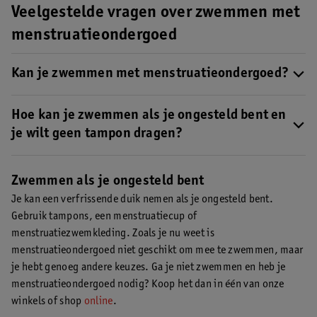
Veelgestelde vragen over zwemmen met
menstruatieondergoed
Kan je zwemmen met menstruatieondergoed?
Nee, dat kan niet. Wel is er menstruatiezwemkleding
verkrijgbaar.
Hoe kan je zwemmen als je ongesteld bent en
Lees er hier meer over
.
je wilt geen tampon dragen?
Als je geen tampon of menstruatiecup wilt inbrengen tijdens je
ongesteldheid, kan je zwemmen met menstruatiezwemkleding.
Zwemmen als je ongesteld bent
Lees er hier meer over
.
Je kan een verfrissende duik nemen als je ongesteld bent.
Gebruik tampons, een menstruatiecup of
menstruatiezwemkleding. Zoals je nu weet is
menstruatieondergoed niet geschikt om mee te zwemmen, maar
je hebt genoeg andere keuzes. Ga je niet zwemmen en heb je
menstruatieondergoed nodig? Koop het dan in één van onze
winkels of shop
online
.