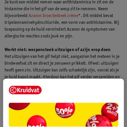
Je kunt een middel nemen waar antihistaminica in zit om de
histamine die in het gif van de wesp zit te remmen. Neem
bijvoorbeeld
Azaron Insectenbeet crème
*. Dit middel bevat
tripelennaminehydrochloride, een vorm van antihistamine. Bij
toepassing op de huid vermindert Azaron de symptomen van
allergische reacties zoals jeuk en pijn.
Werkt niet: wespensteek uitzuigen of azijn erop doen
Het uitzuigen van het gif helpt niet, aangezien het meteen in je
bindweefsel zit en direct je zenuwen prikkelt. Ofwel: uitzuigen
heeft geen zin. Uitzuigen kan zelfs schadelijk zijn, vooral als je
je huid kapot maakt. Hierdoor kan het gif verder verspreiden en
loop je meer kans op een ontsteking. Ook azijn op je huid doen
na een wespensteek helpt waarschijnlijk niet om de jeuk te
verminderen.
Allergische reactie op wespensteek
Sommige mensen hebben een
allergie
voor wespensteken.
Allergische reacties kun je onderscheiden in vier gradaties.