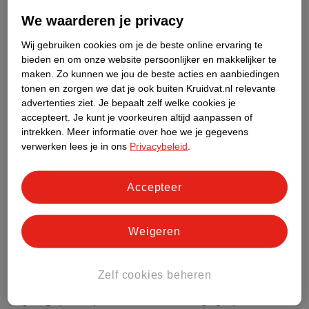
We waarderen je privacy
Graad 1: Huidverschijnselen
zoals jeuk of roodheid.
Graad 2: Maag-darmverschijnselen
zoals misselijkheid,
Wij gebruiken cookies om je de beste online ervaring te
braken, diarree.
bieden en om onze website persoonlijker en makkelijker te
maken.
Zo kunnen we jou de beste acties en aanbiedingen
Graad 3: Luchtwegverschijnselen
zoals een dikke keel of
tonen en zorgen we dat je ook buiten Kruidvat.nl relevante
astmatische problemen.
advertenties ziet.
Je bepaalt zelf welke cookies je
Graad 4: Hartverschijnselen
zoals pijn op de borst,
accepteert.
Je kunt je voorkeuren altijd aanpassen of
hartritmestoornissen of zelfs een hartaanval.
intrekken.
Meer informatie over hoe we je gegevens
verwerken lees je in ons
Privacybeleid
.
Neem contact op met de huisarts als je denkt dat je allergisch
bent, ongeacht de gradatie.
Accepteer
Hoe weet je of je allergisch bent voor wespensteken?
Je komt er pas achter of je allergisch bent voor wespensteken als
Weigeren
je gestoken wordt. Je kunt herkennen dat je allergisch bent voor
wespensteken, als je last krijgt van bovenstaande symptomen of
doordat je ontstekingsreacties krijgt op andere plekken dan waar
Zelf cookies beheren
je gestoken bent. Als je bijvoorbeeld gestoken bent in je vinger
en je oog opeens opzwelt dan is er waarschijnlijk sprake van