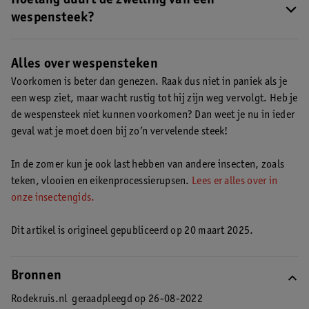
Hoelang duurt de zwelling van een
aan jeuk, zwelling, misselijkheid, maag-darmklachten,
wespensteek?
hartritmestoornissen, hartstilstand of anafylaxie. Ook kun je
Hoelang de zwelling van een wespensteek duurt hangt van
allergische symptomen hebben op andere plekken dan waar je
verschillende factoren af en is hierdoor niet exact te
Alles over wespensteken
gestoken bent. Ben je bijvoorbeeld in je vinger gestoken, maar
voorspellen. Meestal verdwijnt de zwelling na een paar dagen.
zwelt je oog op? Dan is dit waarschijnlijk een allergische reactie.
Voorkomen is beter dan genezen. Raak dus niet in paniek als je
Blijf je langer last houden? Neem dan contact op met je huisarts.
een wesp ziet, maar wacht rustig tot hij zijn weg vervolgt. Heb je
de wespensteek niet kunnen voorkomen? Dan weet je nu in ieder
geval wat je moet doen bij zo’n vervelende steek!
In de zomer kun je ook last hebben van andere insecten, zoals
teken, vlooien en eikenprocessierupsen.
Lees er alles over in
onze insectengids.
Dit artikel is origineel gepubliceerd op 20 maart 2025.
Bronnen
Rodekruis.nl
geraadpleegd op 26-08-2022