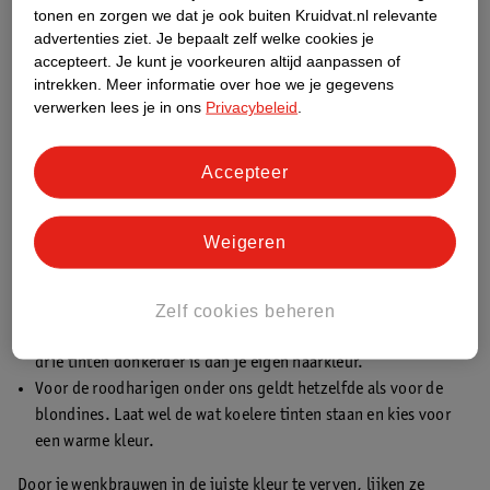
tonen en zorgen we dat je ook buiten Kruidvat.nl relevante
advertenties ziet.
Je bepaalt zelf welke cookies je
accepteert.
Je kunt je voorkeuren altijd aanpassen of
intrekken.
Meer informatie over hoe we je gegevens
verwerken lees je in ons
Privacybeleid
.
Heb je zwart haar? Ga dan voor donkerbruine wenkbrauwen.
Accepteer
Dit geeft je een zachtere blik.
Heb je bruin haar? Kies dan voor een wenkbrauwverf die één
tint lichter of donkerder is dan je eigen haarkleur.
Weigeren
Voor blondines heeft het geen zin om je wenkbrauwen lichter
te maken. Voor een mooie uitstraling wil je namelijk dat je
Zelf cookies beheren
wenkbrauwen gezien worden. Kies daarom voor een
donkerdere kleur, maar zorg ervoor dat deze tot maximaal
drie tinten donkerder is dan je eigen haarkleur.
Voor de roodharigen onder ons geldt hetzelfde als voor de
blondines. Laat wel de wat koelere tinten staan en kies voor
een warme kleur.
Door je wenkbrauwen in de juiste kleur te verven, lijken ze