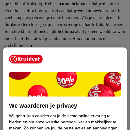
gezichtsuitdrukking. Het is daarom belangrijk dat je de juiste
kleur kiest. Hou hierbij altijd aan dat je wenkbrauwkleur niet te
veel mag afwijken van je eigen haarkleur. Als je namelijk een te
donkere kleur kiest, krijg je een strenge en harde blik. Als je een
te lichte kleur uitzoekt, lijkt het bijna alsof je geen wenkbrauwen
meer hebt. En dat wil je allebei niet. Hou daarom deze
richtlijnen aan:
We waarderen je privacy
Wij gebruiken cookies om je de beste online ervaring te
bieden en om onze website persoonlijker en makkelijker te
maken.
Zo kunnen we jou de beste acties en aanbiedingen