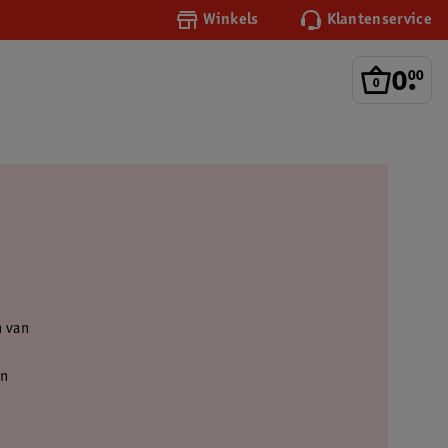
Winkels
Klantenservice
0
.
00
n van
jn