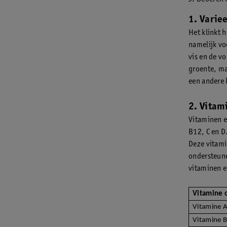
1. Varie
Het klinkt h
namelijk vo
vis en de vo
groente, ma
een andere 
2. Vitam
Vitaminen e
B12, C en D
Deze vitami
ondersteune
vitaminen e
Vitamine 
Vitamine 
Vitamine 