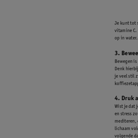
Je kunt tot
vitamine C.
op in water.
3. Bewee
Bewegen is 
Denk hierbi
je veel stil
koffiezetap
4. Druk 
Wist je dat
en stress z
mediteren, 
lichaam vol
volgende da