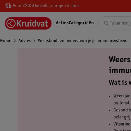
Voor 22:00 besteld, morgen in huis
Acties
Categorieën
Home
Advies
Weerstand: zo ondersteun je je immuunsysteem
Weers
immu
Wat is 
Weerstan
buitenaf.
Gezond l
belangri
Vitamine