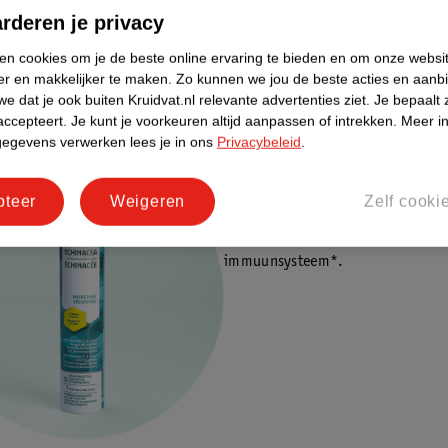
armee wordt rekening gehouden bij de samenstelling van de multivi
rderen je privacy
ken cookies om je de beste online ervaring te bieden en om onze websi
r een bruistablet? Kies dan voor
Supradyn Weerstand Mix bruistablette
er en makkelijker te maken.
Zo kunnen we jou de beste acties en aanb
voeding. Deze bevatten een formule met vitamine C en D en zink die je 
e dat je ook buiten Kruidvat.nl relevante advertenties ziet.
Je bepaalt 
ondersteunen.
accepteert.
Je kunt je voorkeuren altijd aanpassen of intrekken.
Meer in
gegevens verwerken lees je in ons
Privacybeleid
.
Ook kun je kiezen voor
Kruidvat Ec
Weerstand bruistabletten
naast je 
pteer
Weigeren
Zelf cooki
voeding. De Echinacea in dit supp
draagt bij aan de normale werking 
immuunsysteem*.