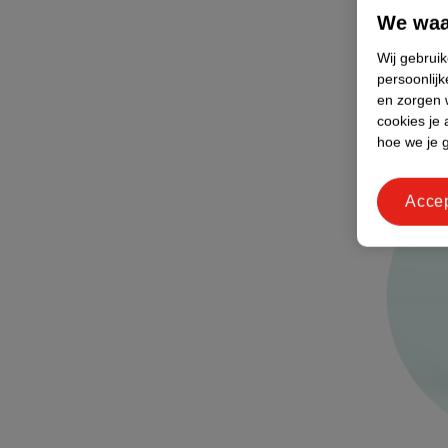
opnemen. Da
We waa
Wij gebrui
Wil je lieve
persoonlijk
dagelijkse 
en zorgen w
weerstand 
cookies je 
hoe we je 
Acce