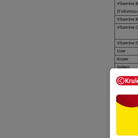
Vitamine 
(Foliumzu
Vitamine 
Vitamine C
Vitamine 
IJzer
Koper
Seleen
Zink
Als je goed
dat niet alt
ter aanvull
ijzer en zi
Tip:
check b
zijn. Naarm