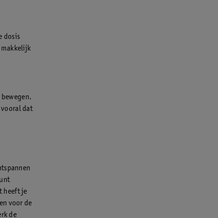
 dosis
 makkelijk
te bewegen.
vooral dat
ontspannen
kunt
 heeft je
en voor de
erk de