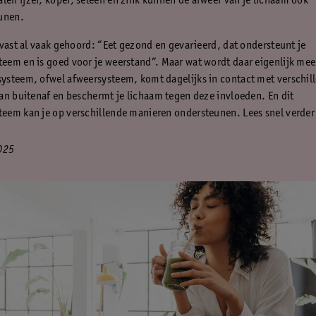
len ijzer, koper, seleen en zink kunnen de afweer van je lichaam ook
unen.
 vast al vaak gehoord: “Eet gezond en gevarieerd, dat ondersteunt je
em en is goed voor je weerstand”. Maar wat wordt daar eigenlijk me
steem, ofwel afweersysteem, komt dagelijks in contact met verschil
an buitenaf en beschermt je lichaam tegen deze invloeden. En dit
em kan je op verschillende manieren ondersteunen. Lees snel verder 
025