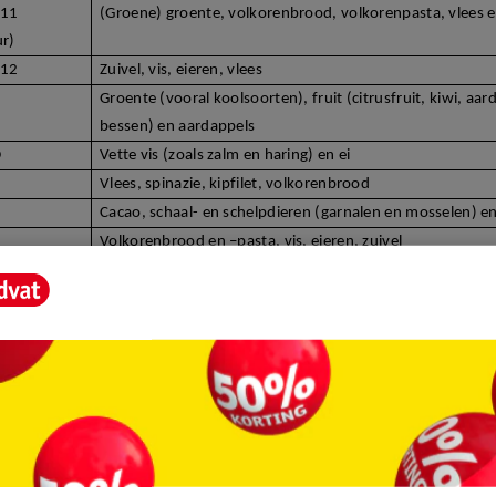
B11
(Groene) groente, volkorenbrood, volkorenpasta, vlees e
ur)
B12
Zuivel, vis, eieren, vlees
Groente (vooral koolsoorten), fruit (citrusfruit, kiwi, aar
bessen) en aardappels
D
Vette vis (zoals zalm en haring) en ei
Vlees,
spinazie, kipfilet, volkorenbrood
Cacao, schaal- en schelpdieren (garnalen en mosselen) e
Volkorenbrood en –pasta, vis, eieren, zuivel
Vlees, kaas, noten, schaal- en schelpdieren (garnalen en
 en gevarieerd eet kun je alle voedingsstoffen binnenkrijgen via je vo
ijd lukken, dan kun je bijvoorbeeld
Davitamon Compleet Weerstand dra
ing. Deze tabletten bevatten vitamine A, B6, B11, B12, C, D, koper, se
nk. Deze vitaminen en mineralen zorgen mede voor een goede weerstan
ij aankoop van multivitaminen op de verpakking voor welke leeftijd z
ate je lichaam ouder wordt, kun je bepaalde vitaminen en mineralen m