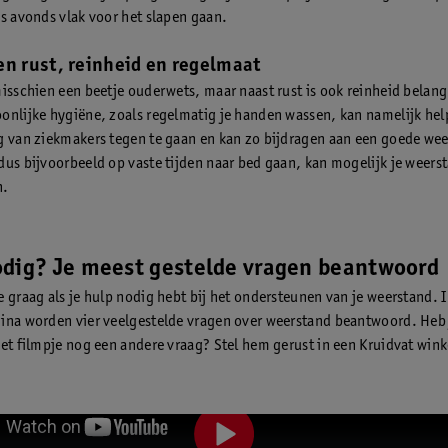
’s avonds vlak voor het slapen gaan.
en rust, reinheid en regelmaat
misschien een beetje ouderwets, maar naast rust is ook reinheid belang
onlijke hygiëne, zoals regelmatig je handen wassen, kan namelijk hel
g van ziekmakers tegen te gaan en kan zo bijdragen aan een goede we
dus bijvoorbeeld op vaste tijden naar bed gaan, kan mogelijk je weers
n.
odig? Je meest gestelde vragen beantwoord
e graag als je hulp nodig hebt bij het ondersteunen van je weerstand. 
ina worden vier veelgestelde vragen over weerstand beantwoord. Heb 
et filmpje nog een andere vraag? Stel hem gerust in een Kruidvat winke