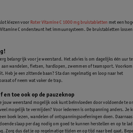
 slot kiezen voor
Roter Vitamine C 1000 mg bruistabletten
met een hoge
 Vitamine C ondersteunt het immuunsysteem. De bruistabletten lossen
g!
erg belangrijk voor je weerstand. Het advies is om dagelijks één uur 
j aan wandelen, fietsen, hardlopen, zwemmen of teamsport. Voorkom 
 zit. Heb je een zittende baan? Sta dan regelmatig en loop naar het
paraat of neem wat vaker de trap.
af en toe ook op de pauzeknop
 je jouw weerstand mogelijk ook kunt beïnvloeden door voldoende te 
oveel mogelijk te vermijden? Voor iedereen is ontspanning anders. Je 
een boek lezen, wandelen of ontspanningsoefeningen doen. Daarnaast
doende slaap per dag nodig om goed te kunnen herstellen en op te lad
g. Zorg dus dat je op regelmatige tijden en op tijd naar bed gaat. Bep