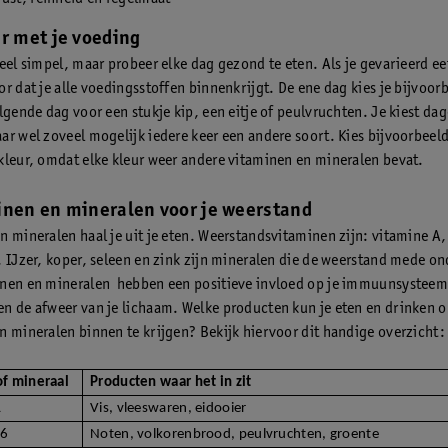
er met je voeding
eel simpel, maar probeer elke dag gezond te eten. Als je gevarieerd eet
or dat je alle voedingsstoffen binnenkrijgt. De ene dag kies je bijvoor
lgende dag voor een stukje kip, een eitje of peulvruchten. Je kiest dag
ar wel zoveel mogelijk iedere keer een andere soort. Kies bijvoorbeeld
kleur, omdat elke kleur weer andere vitaminen en mineralen bevat.
inen en mineralen voor je weerstand
n mineralen haal je uit je eten. Weerstandsvitaminen zijn: vitamine A
. IJzer, koper, seleen en zink zijn mineralen die de weerstand mede o
nen en mineralen hebben een positieve invloed op je immuunsysteem
n de afweer van je lichaam. Welke producten kun je eten en drinken 
n mineralen binnen te krijgen? Bekijk hiervoor dit handige overzicht:
of mineraal
Producten waar het in zit
A
Vis, vleeswaren, eidooier
B6
Noten, volkorenbrood, peulvruchten, groente