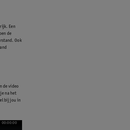
rijk. Een
pen de
erstand. Ook
tand
In de video
je na het
l bij jou in
00:00:00