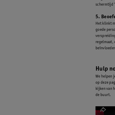
schermtijd 
5. Beoef
Het klinkt 
goede perso
verspreidin
regelmaat, 
beïnvloede
Hulp n
We helpen j
op deze pag
kijken van h
de buurt.