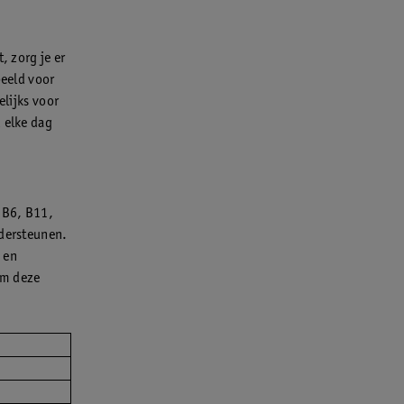
, zorg je er
beeld voor
elijks voor
 elke dag
, B6, B11,
ndersteunen.
 en
om deze