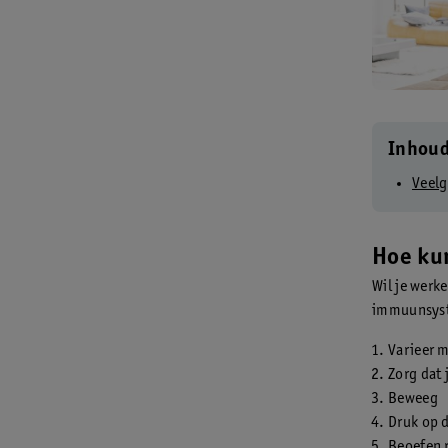
Inhou
Veelg
Hoe ku
Wil je werk
immuunsyst
Varieer 
Zorg dat 
Beweeg
Druk op 
Beoefen r