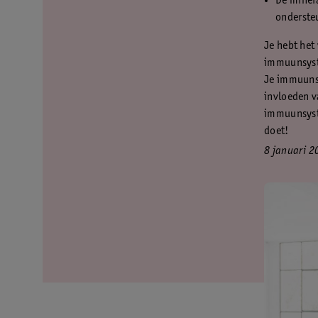
De minera
onderste
Je hebt het
immuunsyste
Je immuunsy
invloeden v
immuunsyste
doet!
8 januari 2