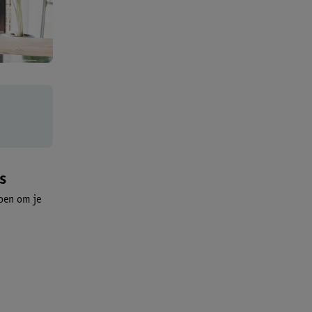
s
doen om je