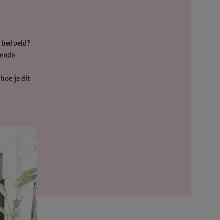
e bedoeld?
lende
hoe je dit