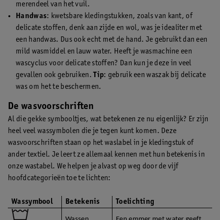
merendeel van het vuil.
Handwas
: kwetsbare kledingstukken, zoals van kant, of
delicate stoffen, denk aan zijde en wol, was je idealiter met
een handwas. Dus ook echt met de hand. Je gebruikt dan een
mild wasmiddel en lauw water. Heeft je wasmachine een
wascyclus voor delicate stoffen? Dan kun je deze in veel
gevallen ook gebruiken.
Tip
: gebruik een waszak bij delicate
was om het te beschermen.
De wasvoorschriften
Al die gekke symbooltjes, wat betekenen ze nu eigenlijk? Er zijn
heel veel wassymbolen die je tegen kunt komen. Deze
wasvoorschriften staan op het waslabel in je kledingstuk of
ander textiel. Je leert ze allemaal kennen met hun betekenis in
onze wastabel. We helpen je alvast op weg door de vijf
hoofdcategorieën toe te lichten:
Wassymbool
Betekenis
Toelichting
Wassen
Een emmer met water geeft