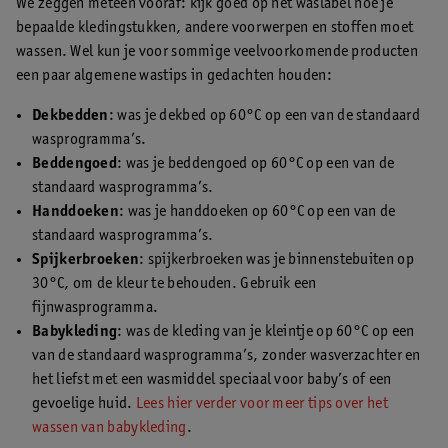
We zeggen meteen vooraf: kijk goed op het waslabel hoe je
bepaalde kledingstukken, andere voorwerpen en stoffen moet
wassen. Wel kun je voor sommige veelvoorkomende producten
een paar algemene wastips in gedachten houden:
Dekbedden
: was je dekbed op 60°C op een van de standaard
wasprogramma’s.
Beddengoed
: was je beddengoed op 60°C op een van de
standaard wasprogramma’s.
Handdoeken
: was je handdoeken op 60°C op een van de
standaard wasprogramma’s.
Spijkerbroeken
: spijkerbroeken was je binnenstebuiten op
30°C, om de kleur te behouden. Gebruik een
fijnwasprogramma.
Babykleding
: was de kleding van je kleintje op 60°C op een
van de standaard wasprogramma’s, zonder wasverzachter en
het liefst met een wasmiddel speciaal voor baby’s of een
gevoelige huid.
Lees hier verder voor meer tips over het
wassen van babykleding
.