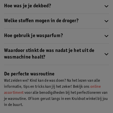
kunt wassen. Controleer daarom altijd goed het waslabel.
Hoe was je je dekbed?
Bekijk
ook hier alle algemene regels voor hoe je de verschillende
Je dekbed was je op een standaard wascyclus op 60°C.
Lees hier
stoffen wast
.
verder voor nog meer tips bij het wassen van andere soorten
Welke stoffen mogen in de droger?
textiel
, zoals handdoeken en overtrekken.
Er zijn stoffen die wel in de droger mogen, zoals katoen en
polyester, maar ook stoffen die zeker niet in de droger kunnen.
Hoe gebruik je wasparfum?
Denk aan zijde en wol.
Lees hier meer over welke stoffen wel en
Wasparfum
is een geconcentreerde geurstof die je was een extra
niet in de droger kunnen
.
heerlijke geur geeft. Wasparfum voeg je toe aan het
Waardoor stinkt de was nadat je het uit de
wasverzachterbakje.
wasmachine haalt?
Stinkt je was nadat je het uit de wasmachine haalt? Dit kan
verschillende oorzaken hebben, zoals slechte ventilatie van de
De perfecte wasroutine
machine, schimmelvorming of je was er te lang in laten zitten.
Wat zeiden we? Kind kan de was doen? Na het lezen van alle
Lees hier meer over deze oorzaken en hoe je een stinkende was
informatie, tips en tricks kan jij het zeker! Bekijk ons
online
voorkomt
.
assortiment
voor alle benodigdheden bij het perfectioneren van
je wasroutine. Of kom gerust langs in een Kruidvat winkel bij jou
in de buurt.