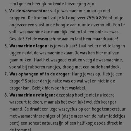
een fijne en heerlijk ruikende toevoeging zijn.
Vul de wasmachine
: vul je wasmachine, maar ga niet
proppen. De trommel vul je tot ongeveer 75% à 80% of tot je
ongeveer een vuist in de hoogte aan ruimte overhoudt. Een te
volle wasmachine kan namelijk leiden tot een onfrisse was.
Gevuld? Zet de wasmachine aan en laat hem maar draaien!
Wasmachine legen
: is je was klaar? Laat het er niet te lang in
liggen nadat de wasmachine klaar. Je was kan hier muf van
gaan ruiken. Haal het wasgoed eruit en veeg de wasmachine,
vooral bij rubberen randjes, droog met een oude handdoek.
Was ophangen of in de droger
: Hang je was op. Heb je een
droger? Sorteer dan je natte was op wat wel en niet in de
droger kan. Bekijk hiervoor het waslabel.
Wasmachine reinigen
: deze stap hoef je niet na iedere
wasbeurt te doen, maar als het even lukt wel één keer per
maand. Je draait een lege wascyclus op een hoge temperatuur
met wasmachinereiniger of (als je meer van de huismiddeltjes
bent) een scheut natuurazijn of een half kopje soda direct in
de trommel.