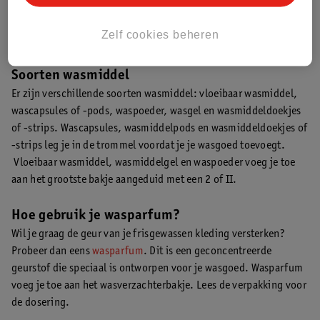
Tip
: Is je zwarte kleding niet meer zo zwart als toen het net
nieuw was? Of is je gekleurde kleding verwassen? Probeer dan
Zelf cookies beheren
eens
textielverf
. Hoe je kleding verft met textielverf lees je hier.
Soorten wasmiddel
Er zijn verschillende soorten wasmiddel: vloeibaar wasmiddel,
wascapsules of -pods, waspoeder, wasgel en wasmiddeldoekjes
of -strips. Wascapsules, wasmiddelpods en wasmiddeldoekjes of
-strips leg je in de trommel voordat je je wasgoed toevoegt.
Vloeibaar wasmiddel, wasmiddelgel en waspoeder voeg je toe
aan het grootste bakje aangeduid met een 2 of II.
Hoe gebruik je wasparfum?
Wil je graag de geur van je frisgewassen kleding versterken?
Probeer dan eens
wasparfum
. Dit is een geconcentreerde
geurstof die speciaal is ontworpen voor je wasgoed. Wasparfum
voeg je toe aan het wasverzachterbakje. Lees de verpakking voor
de dosering.