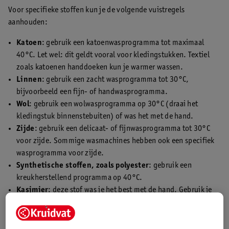
Voor specifieke stoffen kun je de volgende vuistregels
aanhouden:
Katoen
: gebruik een katoenwasprogramma tot maximaal
40°C. Let wel: dit geldt vooral voor kledingstukken. Textiel
zoals katoenen handdoeken kun je warmer wassen.
Linnen
: gebruik een zacht wasprogramma tot 30°C,
bijvoorbeeld een fijn- of handwasprogramma.
Wol
: gebruik een wolwasprogramma op 30°C (draai het
kledingstuk binnenstebuiten) of was het met de hand.
Zijde
: gebruik een delicaat- of fijnwasprogramma tot 30°C
voor zijde. Sommige wasmachines hebben ook een specifiek
wasprogramma voor zijde.
Synthetische stoffen, zoals polyester
: gebruik een
kreukherstellend programma op 40°C.
Kasjmier
: deze stof was je het best met de hand. Gebruik je
toch liever een wasmachine? Draai het kledingstuk
binnenstebuiten en kies voor een wol- of
handwasprogramma.