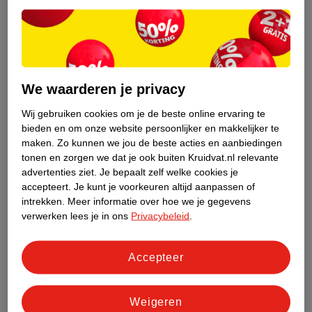
Nogmaals, dit zijn algemene richtlijnen. Check het waslabel
voor de wasinstructies van jouw wasgoed. Als je deze instructies
opvolgt kan het niet snel misgaan.
We waarderen je privacy
Sorteren op kleur
Je kunt de was sorteren op type product, soort stof, maar
Wij gebruiken cookies om je de beste online ervaring te
uiteraard ook op kleur. Niet geheel onbelangrijk, want je wilt
bieden en om onze website persoonlijker en makkelijker te
maken.
Zo kunnen we jou de beste acties en aanbiedingen
natuurlijk de kleuren van je kleding en andere textielproducten
tonen en zorgen we dat je ook buiten Kruidvat.nl relevante
mooi houden. Wassen op kleur verdeel je in drie hoofdgroepen:
advertenties ziet.
Je bepaalt zelf welke cookies je
accepteert.
Je kunt je voorkeuren altijd aanpassen of
Witte was
: dit betreft alle witte en zeer lichtgekleurd
intrekken.
Meer informatie over hoe we je gegevens
wasgoed.
verwerken lees je in ons
Privacybeleid
.
Zwarte was
: dit betreft alle zwarte en zeer donkergekleurd
wasgoed.
Bonte was
: ook wel de gekleurde was genoemd. Dit betreft
Accepteer
textiel in alle andere kleuren, zoals oranje, blauw en ga zo
door.
Weigeren