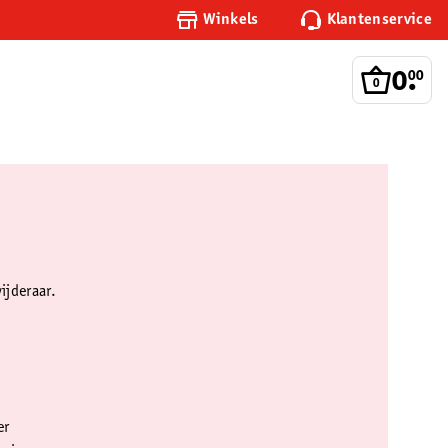
Winkels
Klantenservice
0
.
00
ijderaar.
er