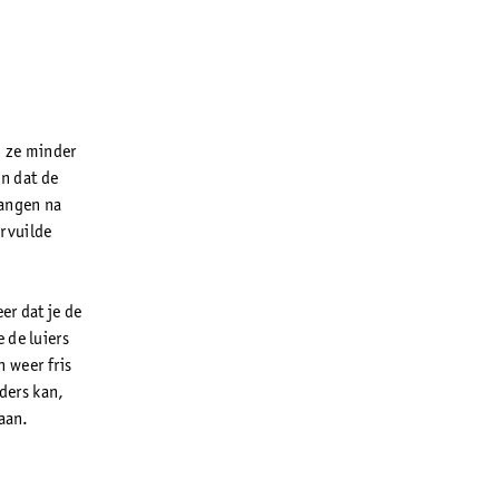
n ze minder
n dat de
hangen na
ervuilde
er dat je de
 de luiers
n weer fris
nders kan,
gaan.