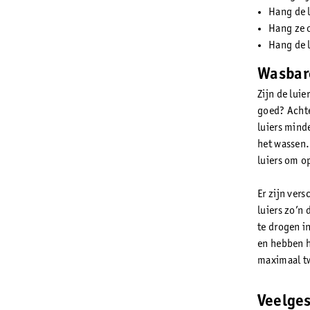
Hang de l
Hang ze 
Hang de l
Wasbare
Zijn de luie
goed? Achte
luiers minde
het wassen. 
luiers om o
Er zijn vers
luiers zo’n
te drogen in
en hebben hu
maximaal tw
Veelges