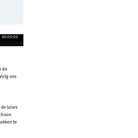
00:00:00
n de
Volg ons
de luiers
schoon
lekken te