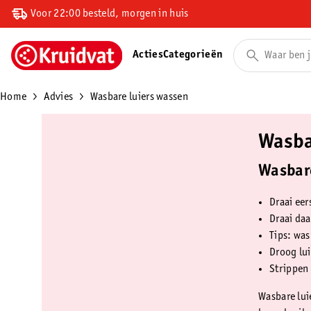
Voor 22:00 besteld, morgen in huis
Acties
Categorieën
Home
Advies
Wasbare luiers wassen
Wasba
Wasbare
Draai ee
Draai da
Tips: was
Droog lui
Strippen 
Wasbare lui