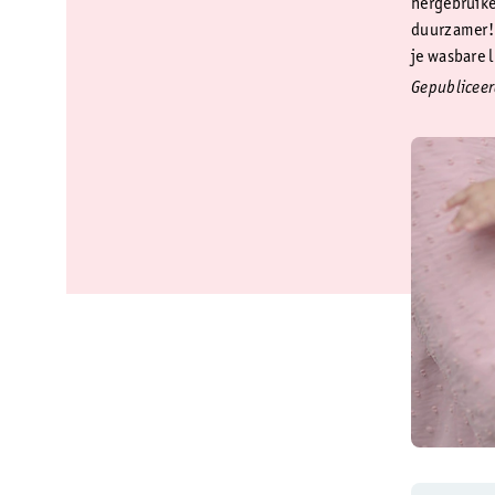
hergebruike
duurzamer! 
je wasbare l
Gepubliceer