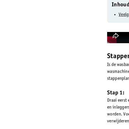
Inhou
Veelg
Stappe
Is de wasbar
wasmachine.
stappenplan 
Stap 1:
Draai eerst
en inlegger
worden. Voe
verwijderen