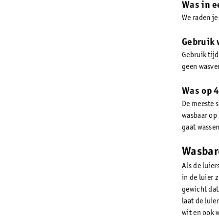
Was in e
We raden je
Gebruik 
Gebruik tij
geen wasver
Was op 4
De meeste s
wasbaar op 6
gaat wassen
Wasbare
Als de luier
in de luier 
gewicht dat
laat de lui
wit en ook 