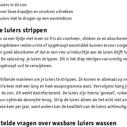
uiers in de zon
over twee draadjes en voorkom uitrekken
uiers niet te drogen op een warmtebron
 luiers strippen
rs na een tijdje niet meer zo fris als voorheen, stinken ze en absorbere
rgebleven resten urine of opgehoopt wasmiddel kunnen ervoor zorge
r goed absorberen of dat er een vies urineluchtje aan de luiers blijft 
De oplossing: je luiers strippen. Dit is het diep reinigen van ernstig v
pgehoopt vuil te verwijderen.
chillende manieren om je luiers te strippen. Ze komen er allemaal op ne
 drie keer met een lang en heet wasprogramma wast. Vervolgens hang je
 de zon, dit werkt desinfecterend. De luiers zijn hierna ‘gereset’, ruike
n optimale absorptie terug. Strip de luiers alleen als het echt niet a
ee keer per jaar, want anders kan de kwaliteit van de luiers achteruit
telde vragen over wasbare luiers wassen