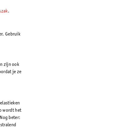
szak
.
er. Gebruik
n zijn ook
oordat je ze
 elastieken
Zo wordt het
 Nog beter:
 stralend