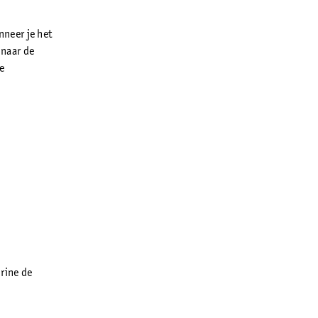
neer je het
 naar de
de
urine de