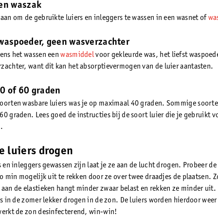
en waszak
 aan om de gebruikte luiers en inleggers te wassen in een wasnet of
wa
waspoeder, geen wasverzachter
dens het wassen een
wasmiddel
voor gekleurde was, het liefst waspoed
zachter, want dit kan het absorptievermogen van de luier aantasten.
0 of 60 graden
oorten wasbare luiers was je op maximaal 40 graden. Sommige soorte
0 graden. Lees goed de instructies bij de soort luier die je gebruikt v
.
 luiers drogen
s en inleggers gewassen zijn laat je ze aan de lucht drogen. Probeer de
zo min mogelijk uit te rekken door ze over twee draadjes de plaatsen. 
 aan de elastieken hangt minder zwaar belast en rekken ze minder uit.
ers in de zomer lekker drogen in de zon. De luiers worden hierdoor weer
werkt de zon desinfecterend, win-win!