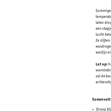
Sommige 
temperatu
laten dro
een stapj
lucht bete
Ze slijten
wasdroger
waslijn er
Let op:
ha
warmtebro
zal de kwa
achteruit
Samenvatt
Droog bij