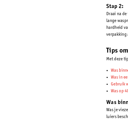
Stap 2:
Draai na de
lange waspr
hardheid va
verpakking 
Tips om
Met deze ti
Was binn
Was in e
Gebruik 
Was op 4
Was binn
Was je viez
luiers besc