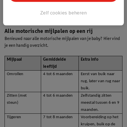
zo’n 19 à 20 maanden oud is en nog altijd niet kan lopen, dan is
je kind laat met lopen. We raden je aan om dan contact op te
Zelf cookies beheren
nemen met het consultatiebureau.
Alle motorische mijlpalen op een rij
Benieuwd naar alle motorische mijlpalen van je baby? Hier vind
je een handig overzicht.
Mijlpaal
Gemiddelde
Extra info
leeftijd
Omrollen
4 tot 6 maanden
Eerst van buik naar
rug, later van rug naar
buik.
Zitten (met
4 tot 6 maanden
Zelfstandig zitten
steun)
meestal tussen 6 en 9
maanden.
Tijgeren
7 tot 8 maanden
Voorbereiding op het
kruipen, buik op de