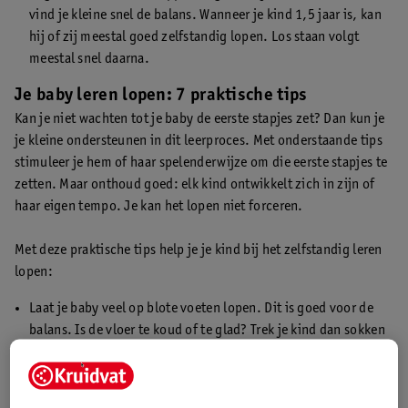
vind je kleine snel de balans. Wanneer je kind 1,5 jaar is, kan
hij of zij meestal goed zelfstandig lopen. Los staan volgt
meestal snel daarna.
Je baby leren lopen: 7 praktische tips
Kan je niet wachten tot je baby de eerste stapjes zet? Dan kun je
je kleine ondersteunen in dit leerproces. Met onderstaande tips
stimuleer je hem of haar spelenderwijze om die eerste stapjes te
zetten. Maar onthoud goed: elk kind ontwikkelt zich in zijn of
haar eigen tempo. Je kan het lopen niet forceren.
Met deze praktische tips help je je kind bij het zelfstandig leren
lopen:
Laat je baby veel op blote voeten lopen. Dit is goed voor de
balans. Is de vloer te koud of te glad? Trek je kind dan sokken
of sloffen met antislip aan.
Staat je kind langs de bank? Leg dan wat
speelgoed
op de
bank waar hij of zij net niet bij kan. Je kleine probeert dit dan