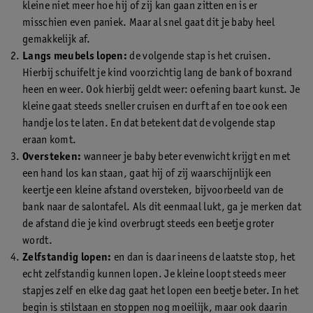
kleine niet meer hoe hij of zij kan gaan zitten en is er
misschien even paniek. Maar al snel gaat dit je baby heel
gemakkelijk af.
Langs meubels lopen:
de volgende stap is het cruisen.
Hierbij schuifelt je kind voorzichtig lang de bank of boxrand
heen en weer. Ook hierbij geldt weer: oefening baart kunst. Je
kleine gaat steeds sneller cruisen en durft af en toe ook een
handje los te laten. En dat betekent dat de volgende stap
eraan komt.
Oversteken:
wanneer je baby beter evenwicht krijgt en met
een hand los kan staan, gaat hij of zij waarschijnlijk een
keertje een kleine afstand oversteken, bijvoorbeeld van de
bank naar de salontafel. Als dit eenmaal lukt, ga je merken dat
de afstand die je kind overbrugt steeds een beetje groter
wordt.
Zelfstandig lopen:
en dan is daar ineens de laatste stop, het
echt zelfstandig kunnen lopen. Je kleine loopt steeds meer
stapjes zelf en elke dag gaat het lopen een beetje beter. In het
begin is stilstaan en stoppen nog moeilijk, maar ook daarin