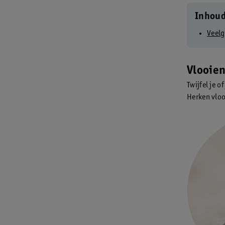
Inhou
Veelg
Vlooien
Twijfel je o
Herken vloo