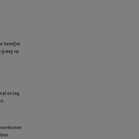
ne beestjes
n graag op
nat en leg
en.
e voorkomen
ebben