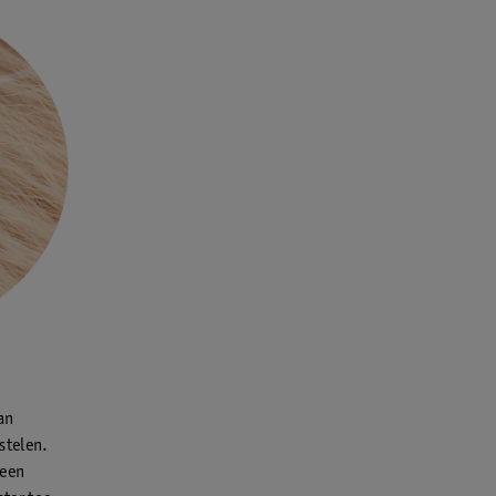
an
stelen.
 een