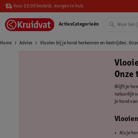
Voor 22:00 besteld, morgen in huis
Acties
Categorieën
Home
Advies
Vlooien bij je hond herkennen en bestrijden. Onze
Vlooi
Onze 
Blijft je ho
natuurlijk s
je hond van
Vlooien
Als je ho