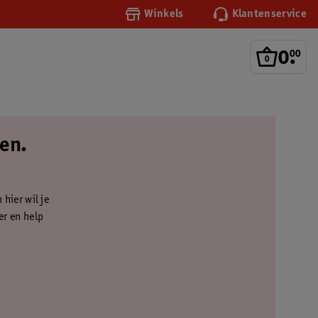
Winkels
Klantenservice
0
.
00
en.
 hier wil je
er en help