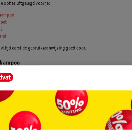
e opties uitgelegd voor je:
shampoo
ipet
l
and
 altijd eerst de gebruiksaanwijzing goed door.
shampoo
poo is een ideale manier om snel van de vlooien bij je hond af te zijn.
e hond met de shampoo en alle vlooien en larven gaan dood. Alleen vlo
ood. Na het wassen met de shampoo zullen gedurende 2 tot 4 weken v
uitkomen gedood worden. De werkende stof houdt zijn werking in die p
og blijft.
ipet
ienpipet zitten druppels met vloeistof. Druppel tussen de schouderbla
e hond. Binnen 24 uur werkt de vloeistof en worden larven en vlooien