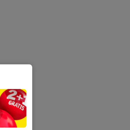
 Je wast de
oieneitjes
looien en
eriode, mits
den in de
 gedood.