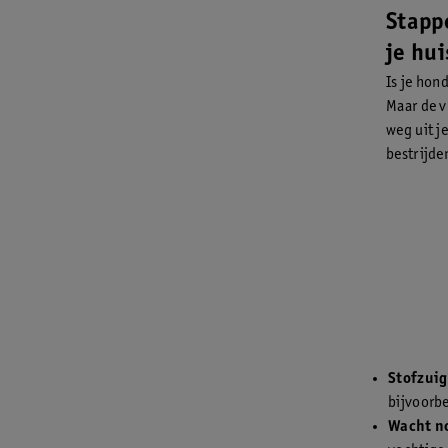
Stapp
je hui
Is je hon
Maar de v
weg uit je
bestrijden
Stofzuig
bijvoorbe
Wacht no