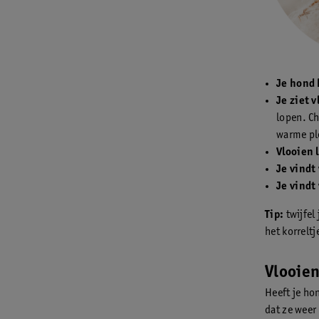
Je hond 
Je ziet 
lopen. Ch
warme pl
Vlooien 
Je vindt
Je vindt
Tip:
twijfel
het korrelt
Vlooie
Heeft je ho
dat ze weer