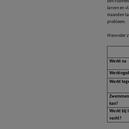
Een vlooien
larven en v
maanden la
probleem.
Hieronder z
Werkt na
Werkingsd
Werkt teg
Zwemmen
kan?
Werkt bij 
vacht?