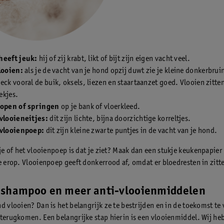
heeft jeuk:
hij of zij krabt, likt of bijt zijn eigen vacht veel.
vlooien:
als je de vacht van je hond opzij duwt zie je kleine donkerbrui
eck vooral de buik, oksels, liezen en staartaanzet goed. Vlooien zitte
ekjes.
lopen of springen
op je bank of vloerkleed.
 vlooieneitjes:
dit zijn lichte, bijna doorzichtige korreltjes.
 vlooienpoep:
dit zijn kleine zwarte puntjes in de vacht van je hond.
 je of het vlooienpoep is dat je ziet? Maak dan een stukje keukenpapier 
je erop. Vlooienpoep geeft donkerrood af, omdat er bloedresten in zitt
nshampoo en meer anti-vlooienmiddelen
nd vlooien? Dan is het belangrijk ze te bestrijden en in de toekomst t
 terugkomen. Een belangrijke stap hierin is een vlooienmiddel. Wij h