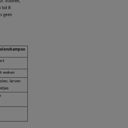
ur. Vlooien,
 tot 8
is geen
ooienshampoo
ect
 4 weken
oien, larven
eitjes
e