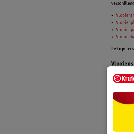
verschillend
Vlooien
Vlooienp
Vlooienpi
Vlooienb
Let op:
lees
Vlooien
Vlooiensham
vacht van j
gaan niet d
eitjes die 
de vacht dro
Vlooienp
In een vloo
vacht van j