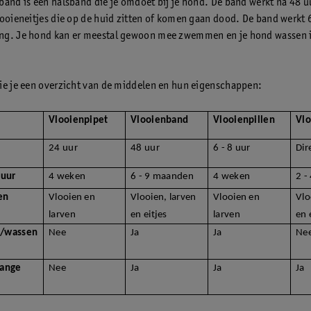
band is een halsband die je omdoet bij je hond. De band werkt na 48 u
looieneitjes die op de huid zitten of komen gaan dood. De band werkt 6
ng. Je hond kan er meestal gewoon mee zwemmen en je hond wassen 
ie je een overzicht van de middelen en hun eigenschappen:
Vlooienpipet
Vlooienband
Vlooienpillen
Vl
24 uur
48 uur
6 - 8 uur
Dir
uur
4 weken
6 - 9 maanden
4 weken
2 -
en
Vlooien en
Vlooien, larven
Vlooien en
Vlo
larven
en eitjes
larven
en 
/wassen
Nee
Ja
Ja
Ne
lange
Nee
Ja
Ja
Ja