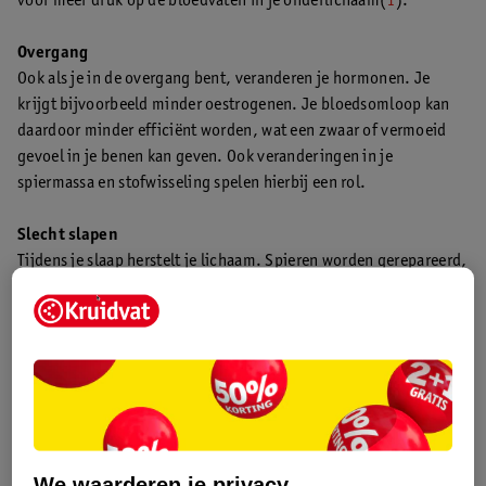
voor meer druk op de bloedvaten in je onderlichaam(
1
).
Overgang
Ook als je in de overgang bent, veranderen je hormonen. Je
krijgt bijvoorbeeld minder oestrogenen. Je bloedsomloop kan
daardoor minder efficiënt worden, wat een zwaar of vermoeid
gevoel in je benen kan geven. Ook veranderingen in je
spiermassa en stofwisseling spelen hierbij een rol.
Slecht slapen
Tijdens je slaap herstelt je lichaam. Spieren worden gerepareerd,
afvalstoffen afgevoerd en energievoorraden aangevuld. Als je
niet genoeg of onrustig slaapt, kunnen deze processen verstoord
raken. Je benen voelen dan niet alleen zwaar aan, maar je hebt
ook minder energie om overdag actief te zijn.
Heb je moeite om ’s avonds in slaap te komen?
Lees dan hier
onze tips om sneller in slaap te vallen
.
We waarderen je privacy