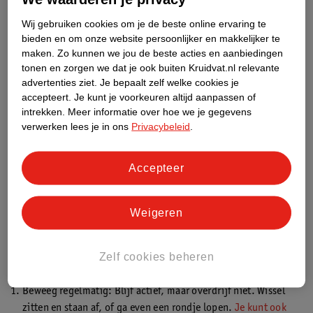
Rusteloze benen
Wij gebruiken cookies om je de beste online ervaring te
Rusteloze benen zijn een vervelend gevoel in je benen, vooral 's
bieden en om onze website persoonlijker en makkelijker te
avonds of als je rustig zit of ligt. Dit wordt het Restless Legs
maken.
Zo kunnen we jou de beste acties en aanbiedingen
Syndrome genoemd. Je benen kunnen tintelen, kriebelen of
tonen en zorgen we dat je ook buiten Kruidvat.nl relevante
zwaar aanvoelen, waardoor je de drang krijgt om te bewegen.
advertenties ziet.
Je bepaalt zelf welke cookies je
Even opstaan of lopen helpt vaak, maar het gevoel komt snel
accepteert.
Je kunt je voorkeuren altijd aanpassen of
terug. Veel mensen met rusteloze benen hebben hierdoor moeite
intrekken.
Meer informatie over hoe we je gegevens
verwerken lees je in ons
Privacybeleid
.
met slapen. Een gezond dagritme kan helpen: zorg voor
voldoende beweging overdag en een vaste bedtijd. Ook een
korte wandeling of een warm bad voor het slapengaan kan je
Accepteer
benen tot rust brengen. Als de rusteloze benen blijven, is het
slim om een arts om advies te vragen(
1
).
Weigeren
Wat kun je doen bij vermoeide benen? 6 tips!
Voelen jouw benen vaak zwaar en vermoeid? Deze 6 tips kunnen
Zelf cookies beheren
helpen om je benen weer vitaal te laten voelen:
Beweeg regelmatig: Blijf actief, maar overdrijf niet. Wissel
zitten en staan af, of ga even een rondje lopen.
Je kunt ook