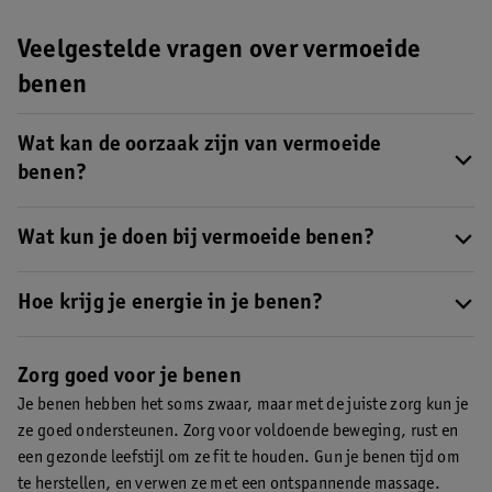
Veelgestelde vragen over vermoeide
benen
Wat kan de oorzaak zijn van vermoeide
benen?
Je benen kunnen vermoeid raken van te veel of juist te weinig
bewegen. Ook kun je vermoeide benen krijgen tijdens je
Wat kun je doen bij vermoeide benen?
zwangerschap of de overgang.
Lees hier meer over de oorzaken
Als je benen vaak moe voelen, is het belangrijk om regelmatig te
van vermoeide benen
.
bewegen en genoeg water te drinken. Het kan helpen om je
Hoe krijg je energie in je benen?
benen omhoog te leggen of een massage of warm bad te nemen.
Voelen je benen vaak moe en wil je meer energie in je benen?
Lees hier al onze tips bij vermoeide benen
.
Dan is het belangrijk om regelmatig te bewegen. Je kunt ook
Zorg goed voor je benen
thuis oefeningen doen voor sterke benen.
Lees hier al onze tips
Je benen hebben het soms zwaar, maar met de juiste zorg kun je
bij vermoeide benen
.
ze goed ondersteunen. Zorg voor voldoende beweging, rust en
een gezonde leefstijl om ze fit te houden. Gun je benen tijd om
te herstellen, en verwen ze met een ontspannende massage.