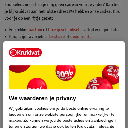
knutselen, maar heb je nog geen cadeau voor je vader? Dan ben
je bij Kruidvat aan het juiste adres! We hebben onze cadeautips
voor je op een rijtje gezet:
Een lekker
parfum
of
luxe geschenkset
is altijd een goed idee.
Koop zijn favoriete
aftershave
of
deodorant
.
Is je vader een fanatiek sporter? Geef hem dan sportitems, ga
voor bokshandschoenen, hardloopattributen of een dartbord!
Voor een snoepkont kunnen
snoepjes
natuurlijk niet missen.
Een
gepersonaliseerd cadeau
is superorigineel. Bijvoorbeeld
een bierglas met zijn naam erop, een tegeltje of zelfs een
straatnaambord voor in zijn mancave.
Of ga voor een toffe
gadget
voor je papa.
Ontdek hier meer leuke inspiratie voor vaderdagcadeaus.
We waarderen je privacy
Wij gebruiken cookies om je de beste online ervaring te
Activiteiten met Vaderdag
bieden en om onze website persoonlijker en makkelijker te
Datum check, cadeautjes check, maar wat ga je eigenlijk doen
maken.
Zo kunnen we jou de beste acties en aanbiedingen
met Vaderdag? Wij hebben onze tips op een rijtje gezet:
tonen en zorgen we dat je ook buiten Kruidvat.nl relevante