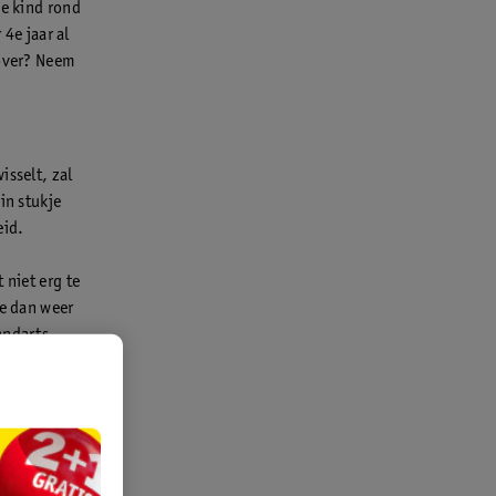
je kind rond
 4e jaar al
rover? Neem
isselt, zal
in stukje
eid.
 niet erg te
ie dan weer
andarts.
 Poets de
s belangrijk