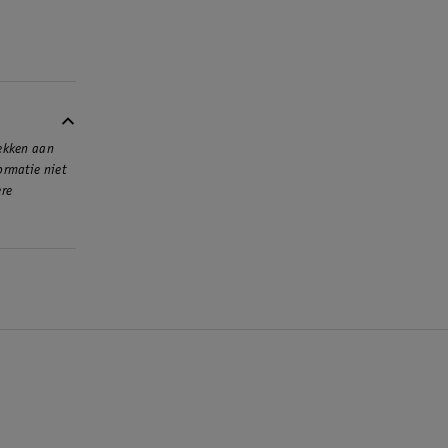
rekken aan
ormatie niet
ere