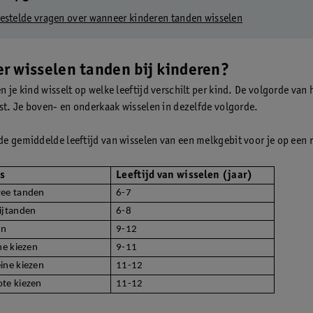
estelde vragen over wanneer kinderen tanden wisselen
r wisselen tanden bij kinderen?
 je kind wisselt op welke leeftijd verschilt per kind. De volgorde van 
ast. Je boven- en onderkaak wisselen in dezelfde volgorde.
e gemiddelde leeftijd van wisselen van een melkgebit voor je op een r
es
Leeftijd van wisselen (jaar)
wee tanden
6-7
ijtanden
6-8
en
9-12
ne kiezen
9-11
ine kiezen
11-12
te kiezen
11-12