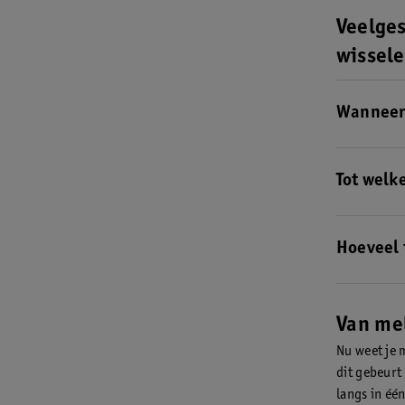
Veelge
wissel
Wanneer 
Vanaf de le
over welke 
Tot welke
Op de leefti
over op welk
Hoeveel 
Alle 20 tan
Van mel
Nu weet je m
dit gebeurt
langs in éé