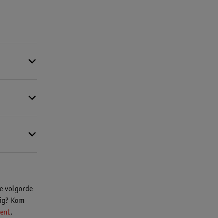
s hier meer
s hier meer
ke volgorde
dig? Kom
ent
.