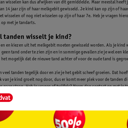
 van wisselen kan dus afwijken van dit gemiddelde. Maar meestal heeft 
van 14 jaar zijn of haar melkgebit gewisseld. Je kind kan op zijn of haar
t wisselen of nog niet wisselen op zijn of haar 7e. Heb je vragen hie
 op met je tandarts.
 tanden wisselt je kind?
den en kiezen uit het melkgebit moeten gewisseld worden. Als je kind w
 geen tand onder te zien zijn en in sommige gevallen zie je wel een kle
s het mogelijk dat de nieuwe tand achter of voor de oude tand is gegro
veel tanden tegelijk door en zie je het gebit scheef groeien. Dat hoeft
ak van je kind groeit nog door, dus er komt meer plek voor de tanden d
n gaan staan. Heb je vragen of twijfels? Neem dan contact op met je t
zorging bij het wisselen
nieuwe, blijvende tanden heeft, hoort er ook een nieuwe tandpasta bij.
en direct mee, hoe klein ze ook zijn. Het kan gevoelig zijn, maar het i
ezen en tanden mee te nemen.