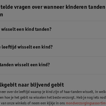
stelde vragen over wanneer kinderen tanden
en
wisselt een kind tanden?
eftijd van 5 of 6 jaar zal je kind gemiddeld genomen gaan wisselen.
Lee
tanden op welke leeftijd wisselen
.
 leeftijd wisselt een kind?
jd van 14 jaar zal je kind zijn of haar melkgebit gewisseld hebben.
Lee
e leeftijd en in welke volgorde het gebit wisselt bij je kind
.
tanden wisselt een kind?
den wisselen in een melkgebit.
kgebit naar blijvend gebit
eer over de leeftijd waarop je kind zijn of haar tanden wisselt, in wel
 en hoe je het gebit na wisselen het beste verzorgt. Heb je nog iets no
n van onze winkels of neem een kijkje in ons
mondverzorgingsassortim