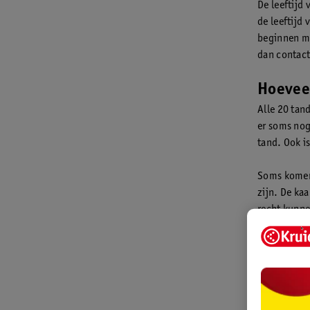
De leeftijd
de leeftijd 
beginnen me
dan contact
Hoeveel
Alle 20 tan
er soms nog
tand. Ook i
Soms komen 
zijn. De ka
recht kunne
Mondver
Nu je kind 
nieuwe tand
om deze ki