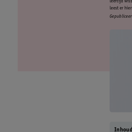
leeftijd wis
leest er hier
Gepublicee
Inhou