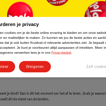
 daags poetsen met fluoride
t de kans op gaatjes.
Lees hier
 fluoride
. De
Elmex Anti-Cariës
rderen je privacy
12 Jaar tandpasta
is bijvoorbeeld
ontwikkeld voor kinderen met
ken cookies om je de beste online ervaring te bieden en om onze websi
 tanden. Wil je het tandenpoetsen
er en makkelijker te maken.
Zo kunnen we jou de beste acties en aanb
e dat je ook buiten Kruidvat.nl relevante advertenties ziet.
Je bepaalt 
r maken? Ga dan voor een leuke
accepteert.
Je kunt je voorkeuren altijd aanpassen of intrekken.
Meer in
stel, zoals bijvoorbeeld de
Jordan
gegevens verwerken lees je in ons
Privacybeleid
.
tep 6-9 Jaar Tandenborstel
, de
dvat Kids Power elektrische
rstel
of de
blauwe variant
.
pteer
Weigeren
Zelf cooki
ent je kind? Dan is dit het moment om het af te leren. Zoals je waarsch
loedt dit de stand van de tanden.