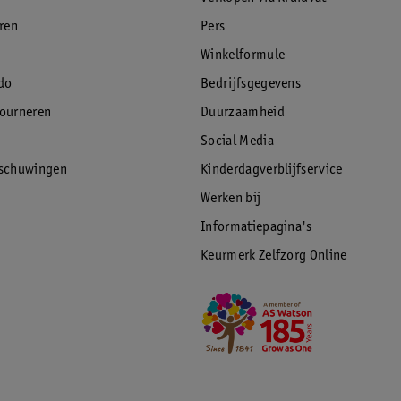
eren
Pers
Winkelformule
do
Bedrijfsgegevens
tourneren
Duurzaamheid
Social Media
rschuwingen
Kinderdagverblijfservice
Werken bij
Informatiepagina's
Keurmerk Zelfzorg Online