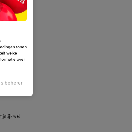
te
iedingen tonen
zelf welke
formatie over
es beheren
ijnlijk wel