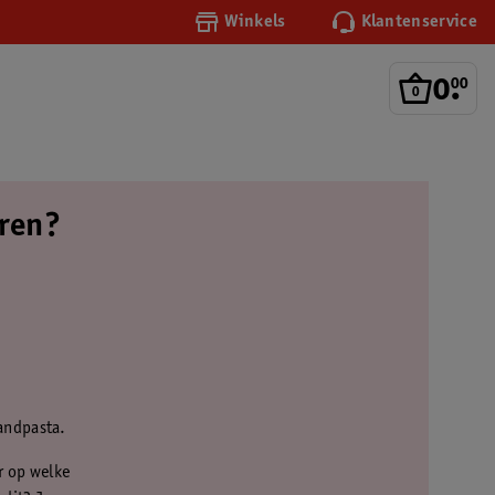
Winkels
Klantenservice
0
.
00
eren?
tandpasta.
r op welke