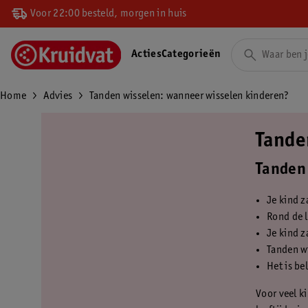
Voor 22:00 besteld, morgen in huis
Acties
Categorieën
Home
Advies
Tanden wisselen: wanneer wisselen kinderen?
Tande
Tanden 
Je kind z
Rond de l
Je kind z
Tanden wi
Het is be
Voor veel k