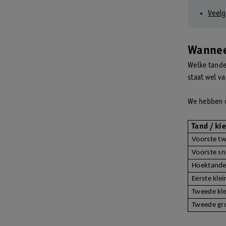
Veelg
Wannee
Welke tanden
staat wel v
We hebben d
Tand / ki
Voorste t
Voorste sn
Hoektand
Eerste klei
Tweede kle
Tweede gro