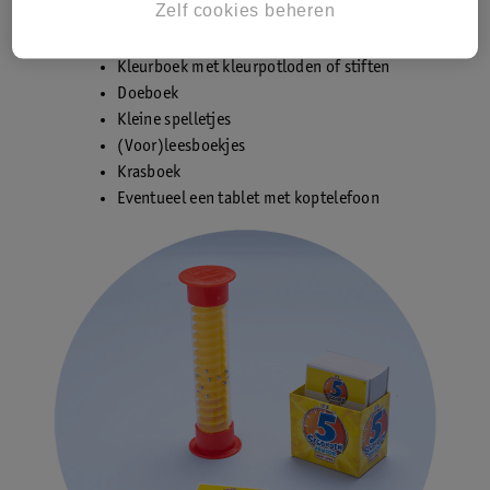
Zelf cookies beheren
Kleurboek met kleurpotloden of stiften
Doeboek
Kleine spelletjes
(Voor)leesboekjes
Krasboek
Eventueel een tablet met koptelefoon