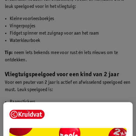
leuk speelgoed voor in het vliegtuig:
Kleine voorleesboekjes
Vingerpopjes
Fidget spinner met zuignap voor aan het raam
Waterkleurboek
Tip:
neem iets bekends mee voor rust én iets nieuws om te
ontdekken.
Vliegtuigspeelgoed voor een kind van 2 jaar
Voor een peuter van 2 jaar is actief en afwisselend speelgoed een
must. Leuk speelgoed is:
Raamstickers
Tekentablet
Waterkleurboek
Stickerboek
Voorleesboekjes