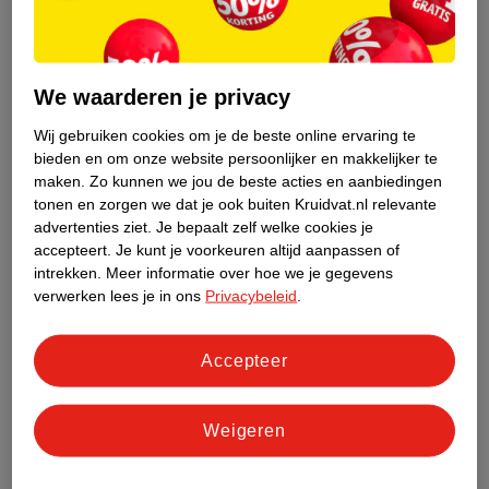
Kleine inlegpuzzel
Magnetische tegels
Speelgoed voor in het vliegtuig kind 3 jaar
We waarderen je privacy
Een kind van 3 jaar kan zich wat langer concentreren. Kies
daarom voor iets uitdagender vliegtuigspeelgoed. Denk aan:
Wij gebruiken cookies om je de beste online ervaring te
bieden en om onze website persoonlijker en makkelijker te
Kleurboek met kleurpotloden of stiften
maken.
Zo kunnen we jou de beste acties en aanbiedingen
Zoekboek
tonen en zorgen we dat je ook buiten Kruidvat.nl relevante
advertenties ziet.
Je bepaalt zelf welke cookies je
Kleine schuifpuzzel
accepteert.
Je kunt je voorkeuren altijd aanpassen of
Mini LEGO DUPLO bouwset
intrekken.
Meer informatie over hoe we je gegevens
Krasboek
verwerken lees je in ons
Privacybeleid
.
Kleine autootjes of speelpoppetjes
Speelgoed voor in het vliegtuig voor oudere
Accepteer
kinderen
Heb je een ouder kind van 4, 5 of 6 jaar? Dan kan hij of zij zich
Weigeren
vaak al beter zelfstandig vermaken. Zorg wel voor voldoende
afwisseling, zodat het leuk blijft en verveling geen kans krijgt.
Denk bijvoorbeeld aan: