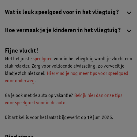
Wat is leuk speelgoed voor in het vliegtuig?
Licht speelgoed zonder losse onderdelen is ideaal voor tijdens
een vliegreis. Denk aan een waterkleurboek, raamstickers en
Hoe vermaak je je kinderen in het vliegtuig?
voorleesboekjes.
Hier vind je het beste speelgoed per leeftijd
.
Zorg dat je voldoende afwisselend speelgoed bij je hebt. Ook
leuk: laat je kindje steeds een klein cadeautje uitpakken!
Ontdek
Fijne vlucht!
hier geschikt speelgoed voor in het vliegtuig
.
Met het juiste
speelgoed
voor in het vliegtuig wordt je vlucht een
stuk relaxter. Zorg voor voldoende afwisseling, zo verveelt je
kindje zich niet snel!
Hier vind je nog meer tips voor speelgoed
voor onderweg
.
Ga je ook met de auto op vakantie?
Bekijk hier dan onze tips
voor speelgoed voor in de auto
.
Dit artikel is voor het laatst bijgewerkt op 19 juni 2026.