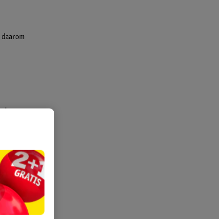
g daarom
spieren