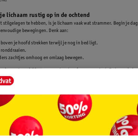
cht.
je lichaam rustig op in de ochtend
t stilgelegen te hebben, is je lichaam vaak wat strammer. Begin je da
 eenvoudige bewegingen. Denk aan:
boven je hoofd strekken terwijl je nog in bed ligt.
 ronddraaien.
ders zachtjes omhoog en omlaag bewegen.
e dag met een lekkere warme douche of een warm bad. Zo breng je je 
ng!
uik een gel voor soepele
n en gewrichten
t het prettig om je spieren te
 met een speciale balsem of gel.
 helpen om je spieren en
n soepel te houden. Je brengt de