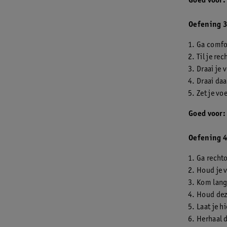
Goed voor:
Oefening 3
Ga comfor
Til je re
Draai je 
Draai daa
Zet je vo
Goed voor
Oefening 4
Ga recht
Houd je v
Kom lang
Houd dez
Laat je h
Herhaal 