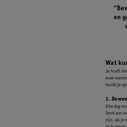
“Bew
en g
Wat kun
Je hoeft nie
even wandel
houdt je sp
1. Bewee
Elke dag ev
Denk aan wa
zijn, als je