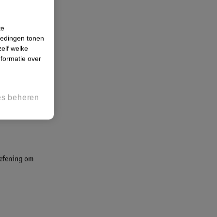
te
iedingen tonen
zelf welke
formatie over
es beheren
oefening om