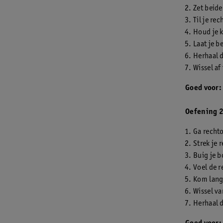
Zet beide
Til je re
Houd je k
Laat je 
Herhaal 
Wissel af
Goed voor:
Oefening 2
Ga recht
Strek je 
Buig je b
Voel de r
Kom lang
Wissel va
Herhaal d