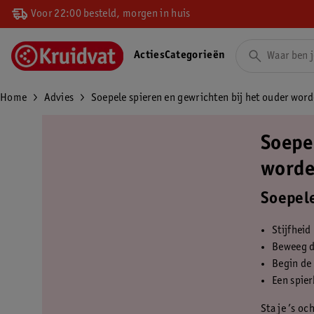
Voor 22:00 besteld, morgen in huis
Acties
Categorieën
Home
Advies
Soepele spieren en gewrichten bij het ouder wor
Soepe
word
Soepele
Stijfheid
Beweeg da
Begin de
Een spier
Sta je ’s oc