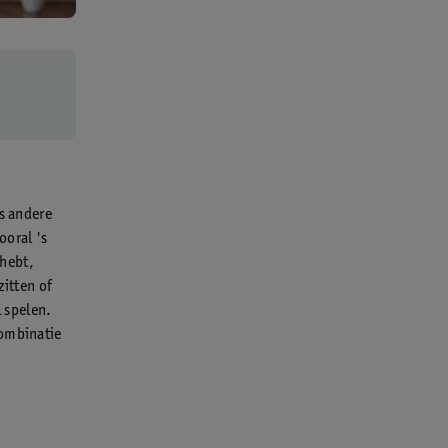
ls andere
ooral 's
 hebt,
zitten of
 spelen.
combinatie