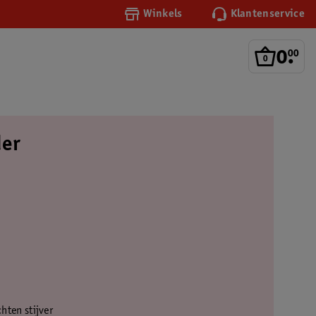
Winkels
Klantenservice
0
.
00
der
chten stijver