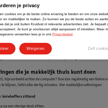
 aan op je huid en wrijft deze
rderen je privacy
 Dit kan fijn zijn na inspanning of
egin van de dag. Bij Kruidvat vind
ken cookies om je de beste online ervaring te bieden en om onze websi
er en makkelijker te maken.
Zo kunnen we jou de beste acties en aanb
illende
spier- en
e dat je ook buiten Kruidvat.nl relevante advertenties ziet.
Je bepaalt 
sbalsems
*/**. Kies een product
accepteert.
Je kunt je voorkeuren altijd aanpassen of intrekken.
Meer in
ouw wensen past.
gegevens verwerken lees je in ons
Privacybeleid
.
pteer
Weigeren
Zelf cooki
 medisch hulpmiddel. Lees voor het kopen de verpakking.
n geneesmiddel. Lees voor het kopen de verpakking.
ingen die je makkelijk thuis kunt doen
 stil, bijvoorbeeld achter de computer? Doe dan regelmatig een kleine 
 te blijven, liefst elke dertig minuten. Vier makkelijke oefeningen:
: knieheffers zittend
p op een stevige stoel zitten.