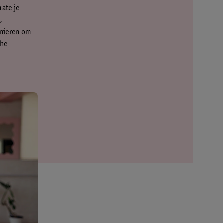
mate je
,
anieren om
che