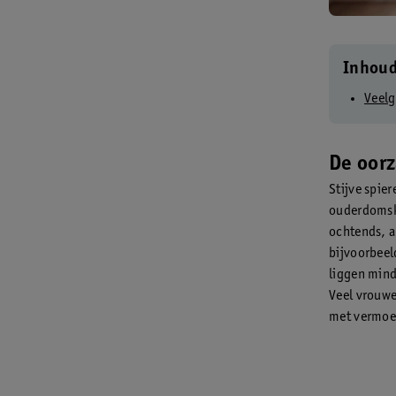
Inhou
Veelg
De oorz
Stijve spie
ouderdomsk
ochtends, al
bijvoorbeeld
liggen mind
Veel vrouwe
met vermoe