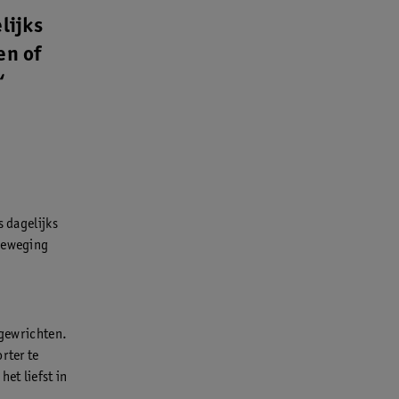
lijks
en of
“
s dagelijks
 Beweging
 gewrichten.
rter te
et liefst in