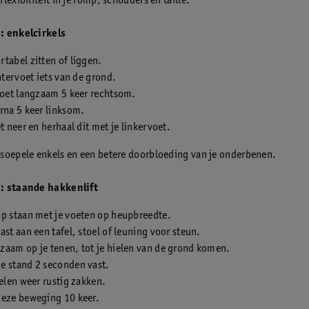
flexibiliteit in je romp, schouders en taille.
: enkelcirkels
tabel zitten of liggen.
chtervoet iets van de grond.
voet langzaam 5 keer rechtsom.
rna 5 keer linksom.
et neer en herhaal dit met je linkervoet.
:
soepele enkels en een betere doorbloeding van je onderbenen.
: staande hakkenlift
op staan met je voeten op heupbreedte.
ast aan een tafel, stoel of leuning voor steun.
zaam op je tenen, tot je hielen van de grond komen.
e stand 2 seconden vast.
ielen weer rustig zakken.
deze beweging 10 keer.