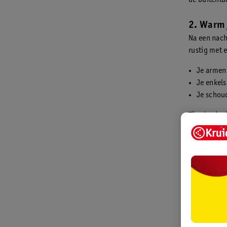
de buitenlu
2. Warm 
Na een nach
rustig met
Je armen 
Je enkels
Je schou
Tip:
begin d
beter op ga
3. Gebr
spiere
Soms voel
verzorgen
Deze gels
gewrichte