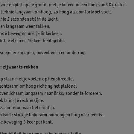
 voeten plat op de grond, met je knieën in een hoek van 90 graden.
chterknie langzaam omhoog, zo hoog als comfortabel voelt.
nie 2 seconden stil in de lucht.
been langzaam weer zakken.
deze beweging met je linkerbeen.
 tot je elk been 10 keer hebt getild.
soepelere heupen, bovenbenen en onderrug.
: zijwaarts rekken
op staan met je voeten op heupbreedte.
rechterarm omhoog richting het plafond.
ovenlichaam langzaam naar links, zonder te forceren.
ek langs je rechterzijde.
zaam terug naar het midden.
n kant: strek je linkerarm omhoog en buig naar rechts.
e beweging 3 keer per kant.