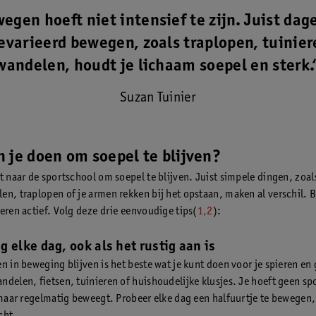
egen hoeft niet intensief te zijn. Juist dage
evarieerd bewegen, zoals traplopen, tuinier
wandelen, houdt je lichaam soepel en sterk.
Suzan Tuinier
 je doen om soepel te blijven?
t naar de sportschool om soepel te blijven. Juist simpele dingen, zoal
en, traplopen of je armen rekken bij het opstaan, maken al verschil.
ieren actief. Volg deze drie eenvoudige tips(
1,2
):
g elke dag, ook als het rustig aan is
en in beweging blijven is het beste wat je kunt doen voor je spieren en
ndelen, fietsen, tuinieren of huishoudelijke klusjes. Je hoeft geen spo
 maar regelmatig beweegt. Probeer elke dag een halfuurtje te bewegen, h