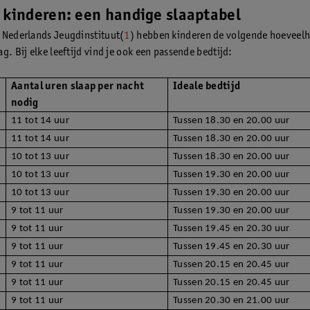
 kinderen: een handige slaaptabel
 Nederlands Jeugdinstituut(
1
) hebben kinderen de volgende hoeveelh
g. Bij elke leeftijd vind je ook een passende bedtijd:
Aantal uren slaap per nacht
Ideale bedtijd
nodig
11 tot 14 uur
Tussen 18.30 en 20.00 uur
11 tot 14 uur
Tussen 18.30 en 20.00 uur
10 tot 13 uur
Tussen 18.30 en 20.00 uur
10 tot 13 uur
Tussen 19.30 en 20.00 uur
10 tot 13 uur
Tussen 19.30 en 20.00 uur
9 tot 11 uur
Tussen 19.30 en 20.00 uur
9 tot 11 uur
Tussen 19.45 en 20.30 uur
9 tot 11 uur
Tussen 19.45 en 20.30 uur
9 tot 11 uur
Tussen 20.15 en 20.45 uur
9 tot 11 uur
Tussen 20.15 en 20.45 uur
9 tot 11 uur
Tussen 20.30 en 21.00 uur