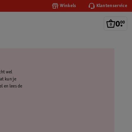
Winkels
Klantenservice
0
.
00
cht wel
at kun je
el en lees de
.