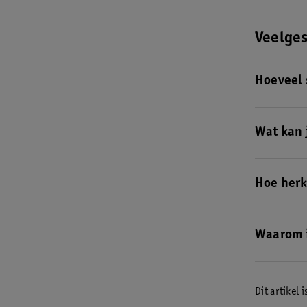
Veelges
Hoeveel 
De hoeveelh
11 uur slaap
Wat kan j
goed.
Ontde
Dat komt va
veel prikke
Hoe herk
kind in slaa
Signalen zij
te laat naa
Waarom i
deze slaapt
Dit is belan
geheugen, 
nodig heeft
Dit artikel 