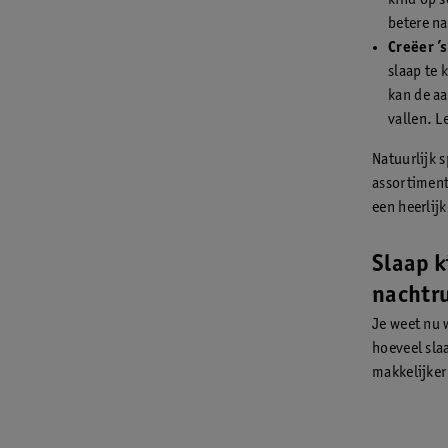
kind op s
betere na
Creëer ’
slaap te 
kan de a
vallen. L
Natuurlijk s
assortimen
een heerlij
Slaap k
nachtr
Je weet nu w
hoeveel slaa
makkelijker 