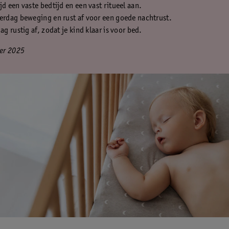
jd een vaste bedtijd en een vast ritueel aan.
erdag beweging en rust af voor een goede nachtrust.
dag rustig af, zodat je kind klaar is voor bed.
er 2025