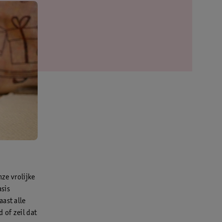
nze vrolijke
asis
ast alle
 of zeil dat