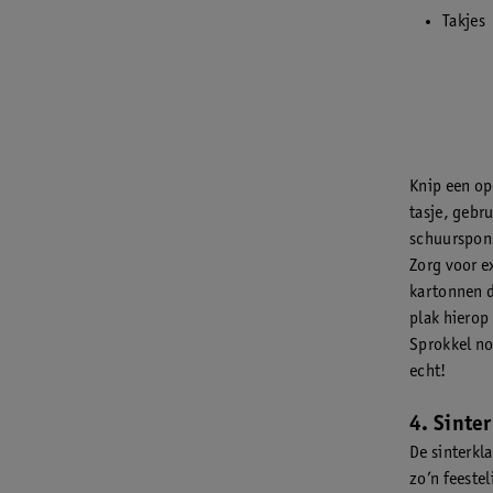
Takjes
Knip een op
tasje, gebr
schuurspons
Zorg voor ex
kartonnen d
plak hierop
Sprokkel no
echt!
4. Sinte
De sinterkl
zo’n feeste