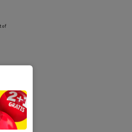
t of
de formaten
empelen op