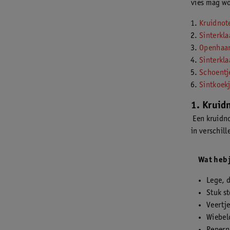
vies mag wor
Kruidnot
Sinterkl
Openhaar
Sinterkla
Schoentj
Sintkoek
1. Kruid
Een kruidnot
in verschill
Wat heb 
Lege, 
Stuk st
Veertje
Wiebel