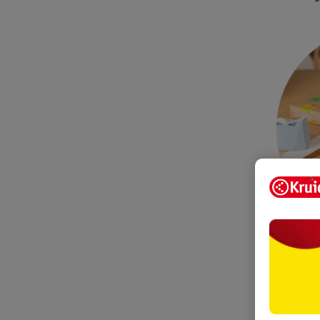
Knip een sc
voor een sp