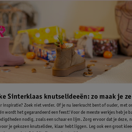
jke Sinterklaas knutselideeën: zo maak je ze
 inspiratie? Zoek niet verder. Of je nu leerkracht bent of ouder, met o
ën wordt het gegarandeerd een feest! Voor de meeste werkjes heb je b
digdheden nodig, zoals een schaar en lijm. Zorg ervoor dat je deze, na
voor je gekozen knutselidee, klaar hebt liggen. Leg ook een groot kleed