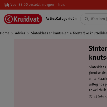
Voor 22:00 besteld, morgen in huis
Acties
Categorieën
Home
Advies
Sinterklaas en knutselen: 6 feestelijke knutselide
Sinter
knuts
Sinterklaas
(knutsel)ka
sinterklaask
uitleg hoe 
zowel thuis 
21 oktober