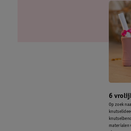
6 vroli
Op zoek naar
knutselidee
knutselbeno
materialen 