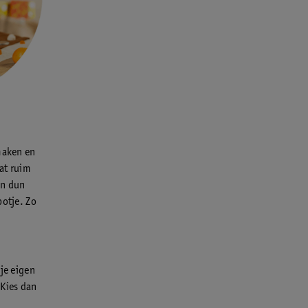
maken en
dat ruim
en dun
potje. Zo
je eigen
 Kies dan