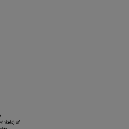
e
winkels) of