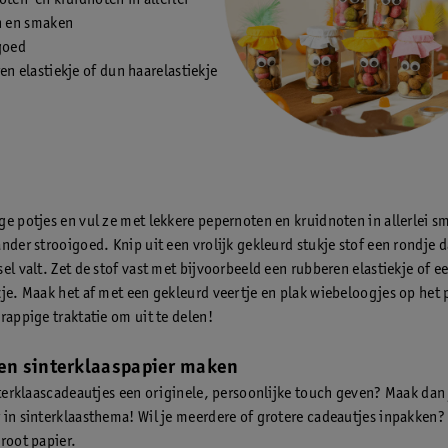
ten en kruidnoten in allerlei
n en smaken
goed
n elastiekje of dun haarelastiekje
ge potjes en vul ze met lekkere pepernoten en kruidnoten in allerlei s
nder strooigoed. Knip uit een vrolijk gekleurd stukje stof een rondje 
el valt. Zet de stof vast met bijvoorbeeld een rubberen elastiekje of e
kje. Maak het af met een gekleurd veertje en plak wiebeloogjes op het 
rappige traktatie om uit te delen!
gen sinterklaaspapier maken
interklaascadeautjes een originele, persoonlijke touch geven? Maak dan 
 in sinterklaasthema! Wil je meerdere of grotere cadeautjes inpakken?
groot papier.