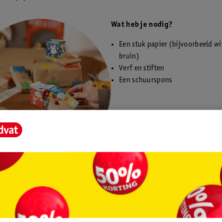
Wat heb je nodig?
Een stuk papier (bijvoorbeeld wi
bruin)
Verf en stiften
Een schuurspons
huursponsje in kleinere, rechthoekige stukken. Knip ze in verschillen
eels effect. Dit zijn de stempels waarmee je ingepakte pakjes gaat st