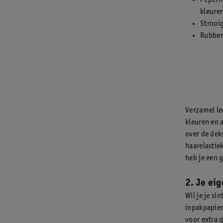
Peperno
kleure
Strooi
Rubbere
Verzamel le
kleuren en a
over de deks
haarelastie
heb je een g
2. Je ei
Wil je je s
inpakpapier
voor extra 