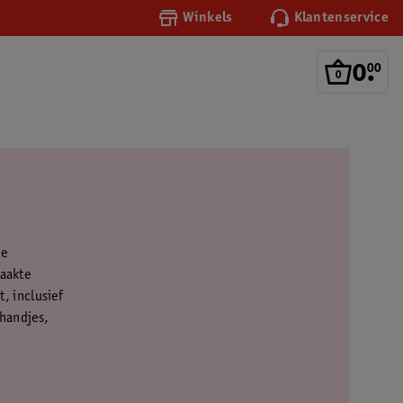
Winkels
Klantenservice
0
.
00
de
maakte
t, inclusief
rhandjes,