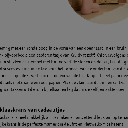
ening met een ronde boog in de vorm van een openhaard in een bruin
uik bijvoorbeeld een papieren tasje van Kruidvat zelf! Knip vervolgens 
 in stukken en stempel met bruine verf de stenen op de tas, laat dit 
tra versteviging in de tas: knip het formaat van de onderkant van de t
oos en lijm deze vast aan de bodem van de tas. Knip uit geel papier e
 details met oranje en rood papier. Plak de vlam aan de binnenkant van
g wat takken uit de tuin bij elkaar en leg dat in de zelfgemaakte open
rklaaskrans van cadeautjes
aaskrans is heel makkelijk om te maken en ontzettend leuk om op te h
lijke krans is de perfecte manier om de Sint en Piet welkom te heten!