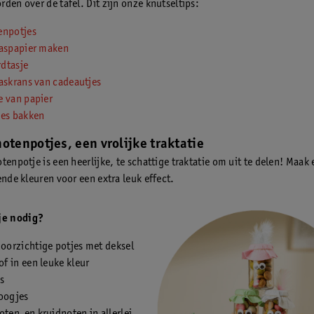
den over de tafel. Dit zijn onze knutseltips:
enpotjes
aaspapier maken
dtasje
askrans van cadeautjes
e van papier
jes bakken
notenpotjes, een vrolijke traktatie
enpotje is een heerlijke, te schattige traktatie om uit te delen! Maak 
ende kleuren voor een extra leuk effect.
je nodig?
doorzichtige potjes met deksel
of in een leuke kleur
s
oogjes