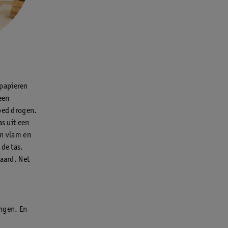
 papieren
een
goed drogen.
as uit een
en vlam en
 de tas.
haard. Net
angen. En