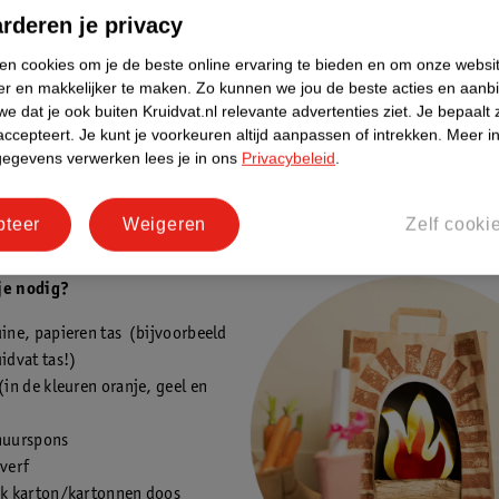
 Dit doe je zo: doop één kant van het stukje spons in verf en stempel v
rderen je privacy
tuk papier. Laat het goed drogen en teken er met een zwarte stift een 
 streep en een strikje op. Herhaal dit met verschillende kleuren verf to
ken cookies om je de beste online ervaring te bieden en om onze websi
er en makkelijker te maken.
Zo kunnen we jou de beste acties en aanb
n aan cadeautjes hebt gemaakt op het papier. Het resultaat: je eigen
e dat je ook buiten Kruidvat.nl relevante advertenties ziet.
Je bepaalt 
papier, perfect om kleine cadeautjes mee in te pakken!
accepteert.
Je kunt je voorkeuren altijd aanpassen of intrekken.
Meer in
gegevens verwerken lees je in ons
Privacybeleid
.
aardtasje
rd zorgt voor sfeer en warmte op koude dagen. Geen openhaard in hu
pteer
Weigeren
Zelf cooki
j geeft misschien geen warmte af, maar sfeervol is het zeker.
je nodig?
ine, papieren tas (bijvoorbeeld
idvat tas!)
(in de kleuren oranje, geel en
huurspons
 verf
uk karton/kartonnen doos